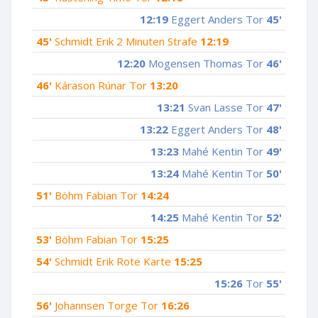
12:19
Eggert Anders Tor
45'
45'
Schmidt Erik 2 Minuten Strafe
12:19
12:20
Mogensen Thomas Tor
46'
46'
Kárason Rúnar Tor
13:20
13:21
Svan Lasse Tor
47'
13:22
Eggert Anders Tor
48'
13:23
Mahé Kentin Tor
49'
13:24
Mahé Kentin Tor
50'
51'
Böhm Fabian Tor
14:24
14:25
Mahé Kentin Tor
52'
53'
Böhm Fabian Tor
15:25
54'
Schmidt Erik Rote Karte
15:25
15:26
Tor
55'
56'
Johannsen Torge Tor
16:26