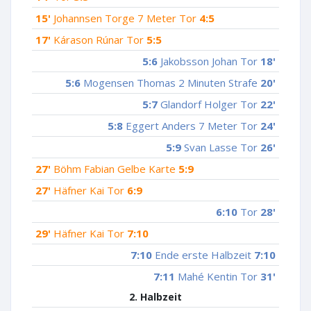
15'
Johannsen Torge 7 Meter Tor
4:5
17'
Kárason Rúnar Tor
5:5
5:6
Jakobsson Johan Tor
18'
5:6
Mogensen Thomas 2 Minuten Strafe
20'
5:7
Glandorf Holger Tor
22'
5:8
Eggert Anders 7 Meter Tor
24'
5:9
Svan Lasse Tor
26'
27'
Böhm Fabian Gelbe Karte
5:9
27'
Häfner Kai Tor
6:9
6:10
Tor
28'
29'
Häfner Kai Tor
7:10
7:10
Ende erste Halbzeit
7:10
7:11
Mahé Kentin Tor
31'
2. Halbzeit