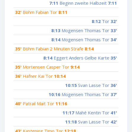
7:11
Beginn zweite Halbzeit
7:11
32'
Böhm Fabian Tor
8:11
8:12
Tor
32'
8:13
Mogensen Thomas Tor
33'
8:14
Mogensen Thomas Tor
34'
35'
Böhm Fabian 2 Minuten Strafe
8:14
8:14
Eggert Anders Gelbe Karte
35'
35'
Mortensen Casper Tor
9:14
36'
Häfner Kai Tor
10:14
10:15
Svan Lasse Tor
36'
10:16
Mogensen Thomas Tor
37'
40'
Patrail Mait Tor
11:16
11:17
Mahé Kentin Tor
41'
11:18
Svan Lasse Tor
42'
43'
Kastening Timo Tor
12:18