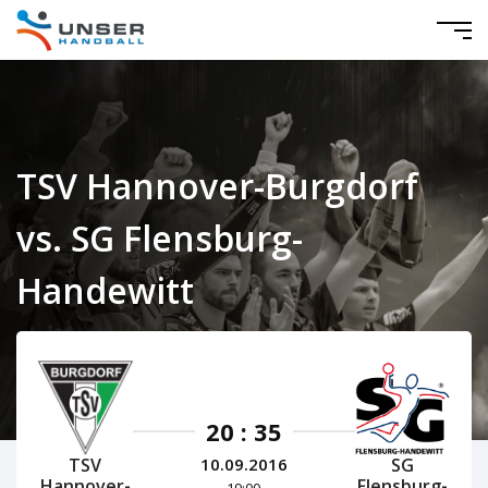
TSV Hannover-Burgdorf
vs. SG Flensburg-
Handewitt
HBL Herren 2016/2017
20 : 35
TSV
SG
10.09.2016
Hannover-
Flensburg-
19:00