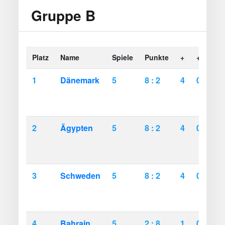
Gruppe B
Platz
Name
Spiele
Punkte
+
+-
-
1
Dänemark
5
8 : 2
4
0
1
2
Ägypten
5
8 : 2
4
0
1
3
Schweden
5
8 : 2
4
0
1
4
Bahrain
5
2 : 8
1
0
4