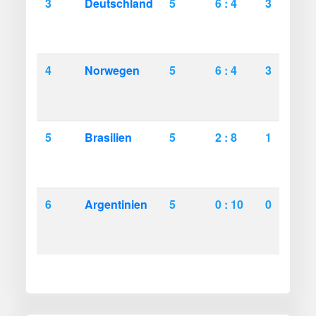
3
Deutschland
5
6 : 4
3
0
4
Norwegen
5
6 : 4
3
0
5
Brasilien
5
2 : 8
1
0
6
Argentinien
5
0 : 10
0
0