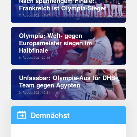
Nach spannendem Finale:
Frankreich ist Olympia-Sieger
7. August 2021 17:17
Olympia: Welt- gegen
Europameister siegen im
Halbfinale
5. August 2021 20:16
Unfassbar: Olympia-Aus für DHB-
Team gegen Ägypten
3. August 2021 15:21
Demnächst