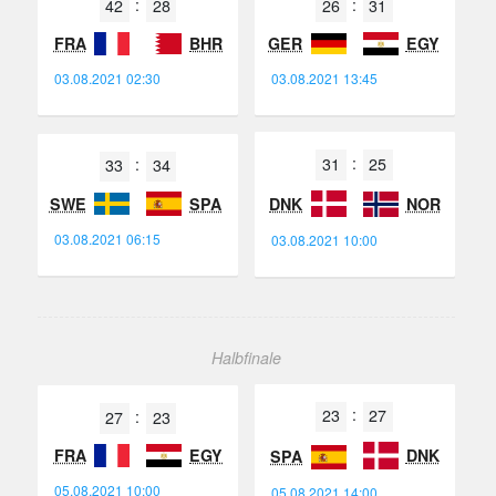
Land
Tore
Land
Tore
42
28
26
31
FRA
EGY
BHR
GER
03.08.2021 02:30
03.08.2021 13:45
Land
Tore
Land
Tore
31
25
33
34
DNK
SPA
SWE
NOR
03.08.2021 06:15
03.08.2021 10:00
Halbfinale
Land
Tore
Land
Tore
23
27
27
23
DNK
FRA
EGY
SPA
05.08.2021 10:00
05.08.2021 14:00