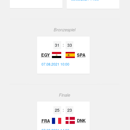
Bronzespiel
Land
Tore
31
33
EGY
SPA
07.08.2021 10:00
Finale
Land
Tore
25
23
DNK
FRA