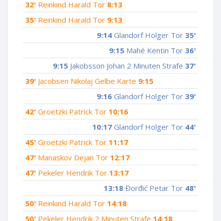
32'
Reinkind Harald Tor
8:13
35'
Reinkind Harald Tor
9:13
9:14
Glandorf Holger Tor
35'
9:15
Mahé Kentin Tor
36'
9:15
Jakobsson Johan 2 Minuten Strafe
37'
39'
Jacobsen Nikolaj Gelbe Karte
9:15
9:16
Glandorf Holger Tor
39'
42'
Groetzki Patrick Tor
10:16
10:17
Glandorf Holger Tor
44'
45'
Groetzki Patrick Tor
11:17
47'
Manaskov Dejan Tor
12:17
47'
Pekeler Hendrik Tor
13:17
13:18
Đorđić Petar Tor
48'
50'
Reinkind Harald Tor
14:18
50'
Pekeler Hendrik 2 Minuten Strafe
14:18