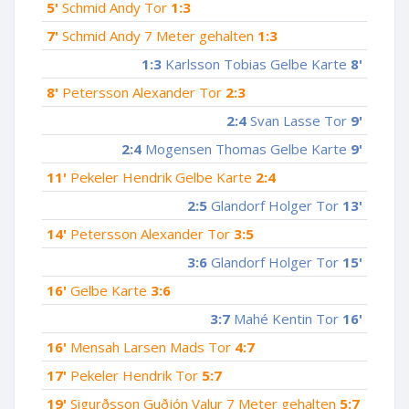
5'
Schmid Andy Tor
1:3
7'
Schmid Andy 7 Meter gehalten
1:3
1:3
Karlsson Tobias Gelbe Karte
8'
8'
Petersson Alexander Tor
2:3
2:4
Svan Lasse Tor
9'
2:4
Mogensen Thomas Gelbe Karte
9'
11'
Pekeler Hendrik Gelbe Karte
2:4
2:5
Glandorf Holger Tor
13'
14'
Petersson Alexander Tor
3:5
3:6
Glandorf Holger Tor
15'
16'
Gelbe Karte
3:6
3:7
Mahé Kentin Tor
16'
16'
Mensah Larsen Mads Tor
4:7
17'
Pekeler Hendrik Tor
5:7
19'
Sigurðsson Guðjón Valur 7 Meter gehalten
5:7