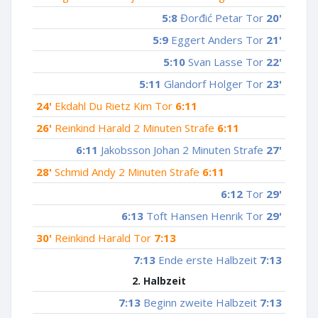
5:8
Đorđić Petar Tor
20'
5:9
Eggert Anders Tor
21'
5:10
Svan Lasse Tor
22'
5:11
Glandorf Holger Tor
23'
24'
Ekdahl Du Rietz Kim Tor
6:11
26'
Reinkind Harald 2 Minuten Strafe
6:11
6:11
Jakobsson Johan 2 Minuten Strafe
27'
28'
Schmid Andy 2 Minuten Strafe
6:11
6:12
Tor
29'
6:13
Toft Hansen Henrik Tor
29'
30'
Reinkind Harald Tor
7:13
7:13
Ende erste Halbzeit
7:13
2. Halbzeit
7:13
Beginn zweite Halbzeit
7:13