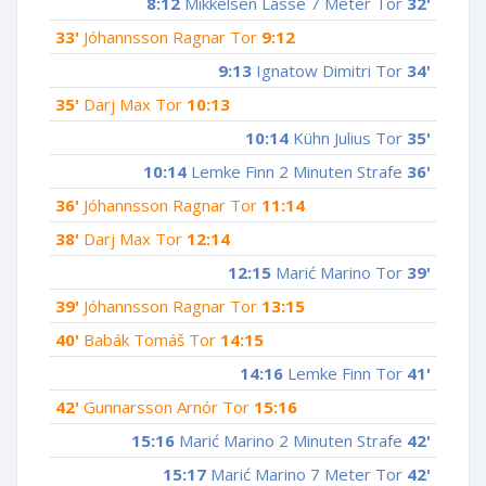
8:12
Mikkelsen Lasse 7 Meter Tor
32'
33'
Jóhannsson Ragnar Tor
9:12
9:13
Ignatow Dimitri Tor
34'
35'
Darj Max Tor
10:13
10:14
Kühn Julius Tor
35'
10:14
Lemke Finn 2 Minuten Strafe
36'
36'
Jóhannsson Ragnar Tor
11:14
38'
Darj Max Tor
12:14
12:15
Marić Marino Tor
39'
39'
Jóhannsson Ragnar Tor
13:15
40'
Babák Tomáš Tor
14:15
14:16
Lemke Finn Tor
41'
42'
Gunnarsson Arnór Tor
15:16
15:16
Marić Marino 2 Minuten Strafe
42'
15:17
Marić Marino 7 Meter Tor
42'