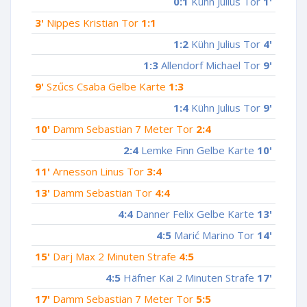
0:1
Kühn Julius Tor
1'
3'
Nippes Kristian Tor
1:1
1:2
Kühn Julius Tor
4'
1:3
Allendorf Michael Tor
9'
9'
Szűcs Csaba Gelbe Karte
1:3
1:4
Kühn Julius Tor
9'
10'
Damm Sebastian 7 Meter Tor
2:4
2:4
Lemke Finn Gelbe Karte
10'
11'
Arnesson Linus Tor
3:4
13'
Damm Sebastian Tor
4:4
4:4
Danner Felix Gelbe Karte
13'
4:5
Marić Marino Tor
14'
15'
Darj Max 2 Minuten Strafe
4:5
4:5
Häfner Kai 2 Minuten Strafe
17'
17'
Damm Sebastian 7 Meter Tor
5:5