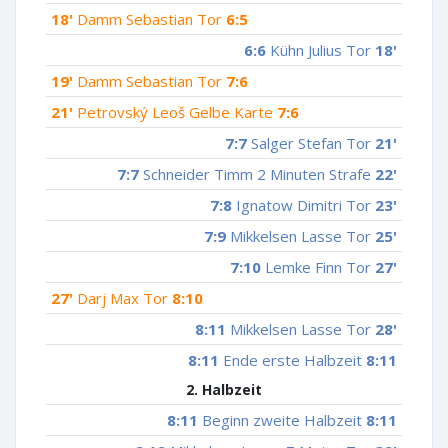
18'
Damm Sebastian Tor
6:5
6:6
Kühn Julius Tor
18'
19'
Damm Sebastian Tor
7:6
21'
Petrovský Leoš Gelbe Karte
7:6
7:7
Salger Stefan Tor
21'
7:7
Schneider Timm 2 Minuten Strafe
22'
7:8
Ignatow Dimitri Tor
23'
7:9
Mikkelsen Lasse Tor
25'
7:10
Lemke Finn Tor
27'
27'
Darj Max Tor
8:10
8:11
Mikkelsen Lasse Tor
28'
8:11
Ende erste Halbzeit
8:11
2. Halbzeit
8:11
Beginn zweite Halbzeit
8:11