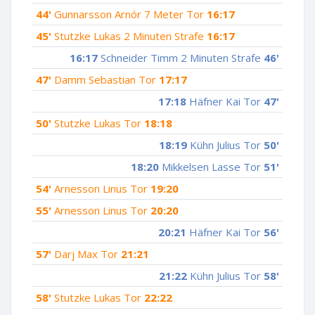
44'
Gunnarsson Arnór 7 Meter Tor
16:17
45'
Stutzke Lukas 2 Minuten Strafe
16:17
16:17
Schneider Timm 2 Minuten Strafe
46'
47'
Damm Sebastian Tor
17:17
17:18
Häfner Kai Tor
47'
50'
Stutzke Lukas Tor
18:18
18:19
Kühn Julius Tor
50'
18:20
Mikkelsen Lasse Tor
51'
54'
Arnesson Linus Tor
19:20
55'
Arnesson Linus Tor
20:20
20:21
Häfner Kai Tor
56'
57'
Darj Max Tor
21:21
21:22
Kühn Julius Tor
58'
58'
Stutzke Lukas Tor
22:22