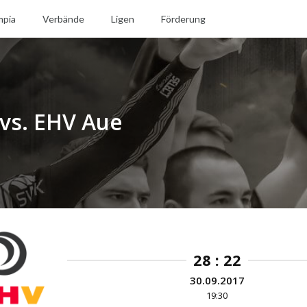
mpia
Verbände
Ligen
Förderung
vs. EHV Aue
28 : 22
30.09.2017
19:30