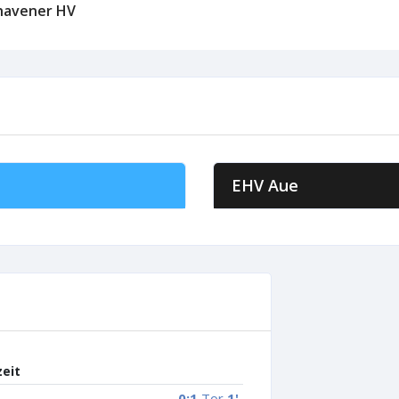
havener HV
EHV Aue
zeit
0:1
Tor
1'