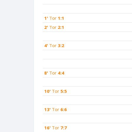
1'
Tor
1:1
2'
Tor
2:1
4'
Tor
3:2
8'
Tor
4:4
10'
Tor
5:5
13'
Tor
6:6
16'
Tor
7:7