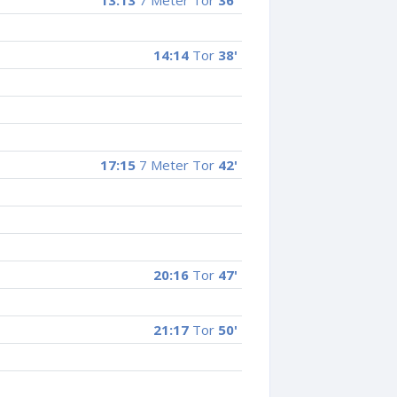
13:13
7 Meter Tor
36'
14:14
Tor
38'
17:15
7 Meter Tor
42'
20:16
Tor
47'
21:17
Tor
50'