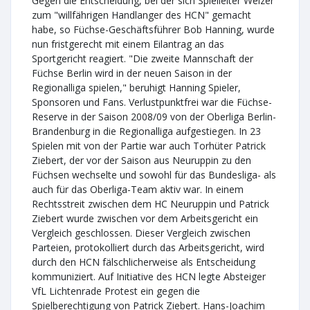
Gegen die Entscheidung, bei der sich Spielleiter Welzer
zum "willfährigen Handlanger des HCN" gemacht
habe, so Füchse-Geschäftsführer Bob Hanning, wurde
nun fristgerecht mit einem Eilantrag an das
Sportgericht reagiert. "Die zweite Mannschaft der
Füchse Berlin wird in der neuen Saison in der
Regionalliga spielen," beruhigt Hanning Spieler,
Sponsoren und Fans. Verlustpunktfrei war die Füchse-
Reserve in der Saison 2008/09 von der Oberliga Berlin-
Brandenburg in die Regionalliga aufgestiegen. In 23
Spielen mit von der Partie war auch Torhüter Patrick
Ziebert, der vor der Saison aus Neuruppin zu den
Füchsen wechselte und sowohl für das Bundesliga- als
auch für das Oberliga-Team aktiv war. In einem
Rechtsstreit zwischen dem HC Neuruppin und Patrick
Ziebert wurde zwischen vor dem Arbeitsgericht ein
Vergleich geschlossen. Dieser Vergleich zwischen
Parteien, protokolliert durch das Arbeitsgericht, wird
durch den HCN fälschlicherweise als Entscheidung
kommuniziert. Auf Initiative des HCN legte Absteiger
VfL Lichtenrade Protest ein gegen die
Spielberechtigung von Patrick Ziebert. Hans-Joachim