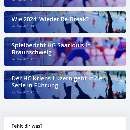
28. Mai 2026 12:00
Wie 2024: Wieder Re-Break?
26. Mai 2026 18:00
Spielbericht HG Saarlouis in
Braunschweig
26. Mai 2026 12:00
Der HC Kriens-Luzern geht in der
Serie in Führung
25. Mai 2026 12:00
Fehlt dir was?