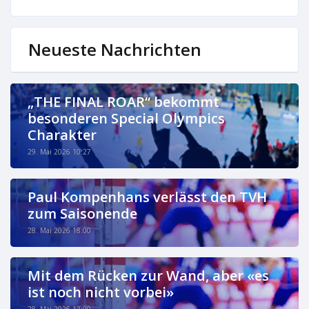
Neueste Nachrichten
„THE FINAL ROAR“ bekommt
besonderen Special Olympics
Charakter
29. Mai 2026 10:27
Paul Kompenhans verlässt den TVH
zum Saisonende
28. Mai 2026 18:00
Mit dem Rücken zur Wand, aber «es
ist noch nicht vorbei»