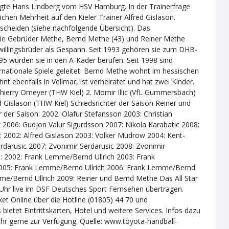
egte Hans Lindberg vom HSV Hamburg. In der Trainerfrage
lichen Mehrheit auf den Kieler Trainer Alfred Gislason.
tscheiden (siehe nachfolgende Übersicht). Das
 Die Gebrüder Methe, Bernd Methe (43) und Reiner Methe
e Zwillingsbrüder als Gespann. Seit 1993 gehören sie zum DHB-
5 wurden sie in den A-Kader berufen. Seit 1998 sind
ationale Spiele geleitet. Bernd Methe wohnt im hessischen
nt ebenfalls in Vellmar, ist verheiratet und hat zwei Kinder.
 Thierry Omeyer (THW Kiel) 2. Momir Illic (VfL Gummersbach)
 Gislason (THW Kiel) Schiedsrichter der Saison Reiner und
r der Saison: 2002: Olafur Stefansson 2003: Christian
 2006: Gudjon Valur Sigurdsson 2007: Nikola Karabatic 2008:
: 2002: Alfred Gislason 2003: Volker Mudrow 2004: Kent-
rdarusic 2007: Zvonimir Serdarusic 2008: Zvonimir
on: 2002: Frank Lemme/Bernd Ullrich 2003: Frank
2005: Frank Lemme/Bernd Ullrich 2006: Frank Lemme/Bernd
me/Bernd Ullrich 2009: Reiner und Bernd Methe Das All Star
Uhr live im DSF Deutsches Sport Fernsehen übertragen.
et Online über die Hotline (01805) 44 70 und
ietet Eintrittskarten, Hotel und weitere Services. Infos dazu
ehr gerne zur Verfügung. Quelle: www.toyota-handball-