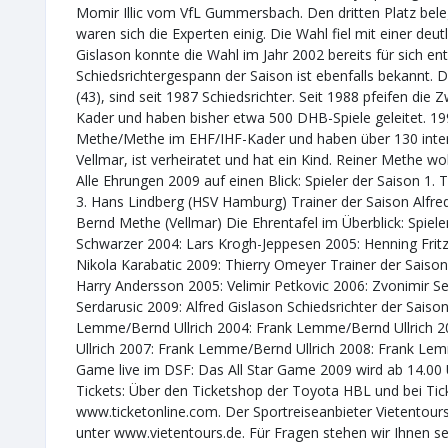
Momir Illic vom VfL Gummersbach. Den dritten Platz bel
waren sich die Experten einig. Die Wahl fiel mit einer deut
Gislason konnte die Wahl im Jahr 2002 bereits für sich en
Schiedsrichtergespann der Saison ist ebenfalls bekannt.
(43), sind seit 1987 Schiedsrichter. Seit 1988 pfeifen di
Kader und haben bisher etwa 500 DHB-Spiele geleitet. 199
Methe/Methe im EHF/IHF-Kader und haben über 130 intern
Vellmar, ist verheiratet und hat ein Kind. Reiner Methe woh
Alle Ehrungen 2009 auf einen Blick: Spieler der Saison 1.
3. Hans Lindberg (HSV Hamburg) Trainer der Saison Alfred
Bernd Methe (Vellmar) Die Ehrentafel im Überblick: Spiele
Schwarzer 2004: Lars Krogh-Jeppesen 2005: Henning Fritz
Nikola Karabatic 2009: Thierry Omeyer Trainer der Saison
Harry Andersson 2005: Velimir Petkovic 2006: Zvonimir Se
Serdarusic 2009: Alfred Gislason Schiedsrichter der Sais
Lemme/Bernd Ullrich 2004: Frank Lemme/Bernd Ullrich 
Ullrich 2007: Frank Lemme/Bernd Ullrich 2008: Frank Lem
Game live im DSF: Das All Star Game 2009 wird ab 14.00 
Tickets: Über den Ticketshop der Toyota HBL und bei Tick
www.ticketonline.com. Der Sportreiseanbieter Vietentours b
unter www.vietentours.de. Für Fragen stehen wir Ihnen s