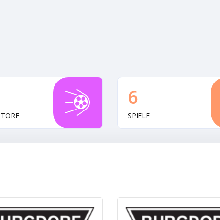
6
 TORE
SPIELE