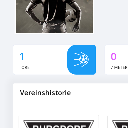
1
0
TORE
7 METER
Vereinshistorie