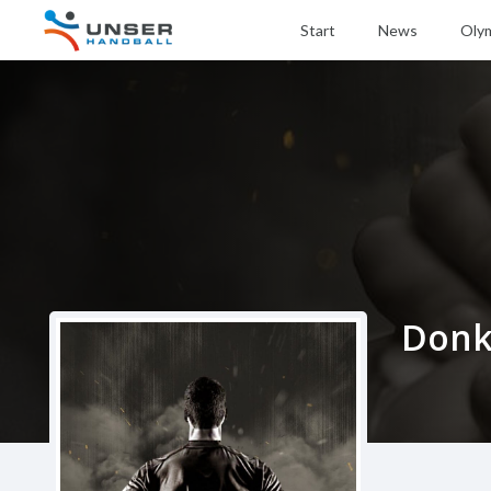
Start
News
Oly
Donk