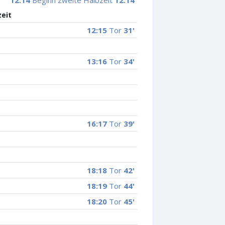
12:14
Beginn zweite Halbzeit
12:14
zeit
12:15
Tor
31'
13:16
Tor
34'
16:17
Tor
39'
18:18
Tor
42'
18:19
Tor
44'
18:20
Tor
45'