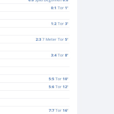
0:1
Tor
1'
1:2
Tor
3'
2:3
7 Meter Tor
5'
3:4
Tor
8'
5:5
Tor
10'
5:6
Tor
12'
7:7
Tor
16'