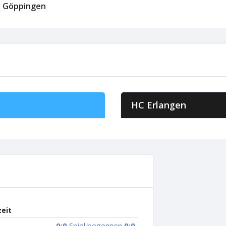
f! Göppingen
HC Erlangen
zeit
0:0
Spiel begonnen
0:0