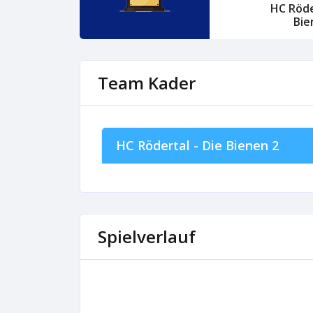
HC Röde
Bie
Team Kader
HC Rödertal - Die Bienen 2
Spielverlauf