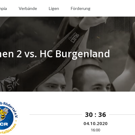
mpia
Verbände
Ligen
Förderung
nen 2 vs. HC Burgenland
30 : 36
04.10.2020
16:00