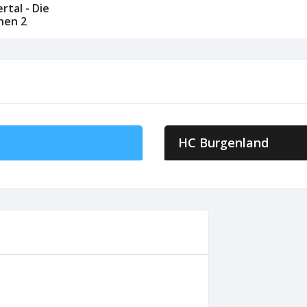
rtal - Die
nen 2
HC Burgenland