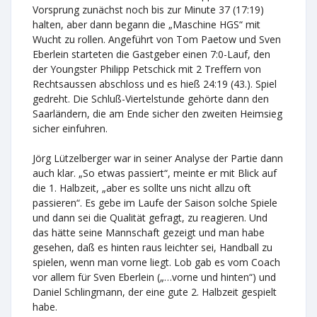
Vorsprung zunächst noch bis zur Minute 37 (17:19)
halten, aber dann begann die „Maschine HGS“ mit
Wucht zu rollen. Angeführt von Tom Paetow und Sven
Eberlein starteten die Gastgeber einen 7:0-Lauf, den
der Youngster Philipp Petschick mit 2 Treffern von
Rechtsaussen abschloss und es hieß 24:19 (43.). Spiel
gedreht. Die Schluß-Viertelstunde gehörte dann den
Saarländern, die am Ende sicher den zweiten Heimsieg
sicher einfuhren.
Jörg Lützelberger war in seiner Analyse der Partie dann
auch klar. „So etwas passiert“, meinte er mit Blick auf
die 1. Halbzeit, „aber es sollte uns nicht allzu oft
passieren“. Es gebe im Laufe der Saison solche Spiele
und dann sei die Qualität gefragt, zu reagieren. Und
das hätte seine Mannschaft gezeigt und man habe
gesehen, daß es hinten raus leichter sei, Handball zu
spielen, wenn man vorne liegt. Lob gab es vom Coach
vor allem für Sven Eberlein („…vorne und hinten“) und
Daniel Schlingmann, der eine gute 2. Halbzeit gespielt
habe.