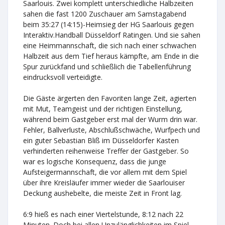
Saarlouis. Zwei komplett unterschiedliche Halbzeiten
sahen die fast 1200 Zuschauer am Samstagabend
beim 35:27 (14:15)-Heimsieg der HG Saarlouis gegen
Interaktiv.Handball Düsseldorf Ratingen. Und sie sahen
eine Heimmannschaft, die sich nach einer schwachen
Halbzeit aus dem Tief heraus kämpfte, am Ende in die
Spur zurückfand und schließlich die Tabellenführung
eindrucksvoll verteidigte.
Die Gäste ärgerten den Favoriten lange Zeit, agierten
mit Mut, Teamgeist und der richtigen Einstellung,
während beim Gastgeber erst mal der Wurm drin war.
Fehler, Ballverluste, Abschlußschwäche, Wurfpech und
ein guter Sebastian Bliß im Düsseldorfer Kasten
verhinderten reihenweise Treffer der Gastgeber. So
war es logische Konsequenz, dass die junge
Aufsteigermannschaft, die vor allem mit dem Spiel
über ihre Kreisläufer immer wieder die Saarlouiser
Deckung aushebelte, die meiste Zeit in Front lag.
6:9 hieß es nach einer Viertelstunde, 8:12 nach 22
Minuten. Doch bei allen Unzulänglichkeiten im Spiel