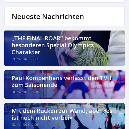
Neueste Nachrichten
„THE FINAL ROAR“ bekommt
besonderen Special Olympics
Charakter
29. Mai 2026 10:27
Paul Kompenhans verlässt den TVH
zum Saisonende
28. Mai 2026 18:00
Mit dem Rücken zur Wand, aber «es
ist noch nicht vorbei»
28. Mai 2026 12:00