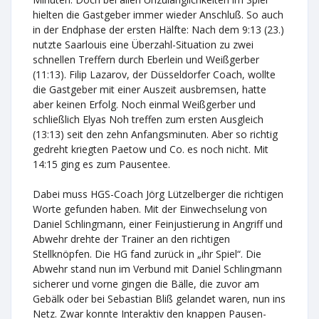
hielten die Gastgeber immer wieder Anschluß. So auch
in der Endphase der ersten Hälfte: Nach dem 9:13 (23.)
nutzte Saarlouis eine Überzahl-Situation zu zwei
schnellen Treffern durch Eberlein und Weißgerber
(11:13). Filip Lazarov, der Düsseldorfer Coach, wollte
die Gastgeber mit einer Auszeit ausbremsen, hatte
aber keinen Erfolg. Noch einmal Weißgerber und
schließlich Elyas Noh treffen zum ersten Ausgleich
(13:13) seit den zehn Anfangsminuten. Aber so richtig
gedreht kriegten Paetow und Co. es noch nicht. Mit
14:15 ging es zum Pausentee.
Dabei muss HGS-Coach Jörg Lützelberger die richtigen
Worte gefunden haben. Mit der Einwechselung von
Daniel Schlingmann, einer Feinjustierung in Angriff und
Abwehr drehte der Trainer an den richtigen
Stellknöpfen. Die HG fand zurück in „ihr Spiel“. Die
Abwehr stand nun im Verbund mit Daniel Schlingmann
sicherer und vorne gingen die Bälle, die zuvor am
Gebälk oder bei Sebastian Bliß gelandet waren, nun ins
Netz. Zwar konnte Interaktiv den knappen Pausen-