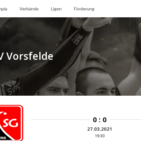
mpia
Verbände
Ligen
Förderung
V Vorsfelde
0 : 0
27.03.2021
19:30