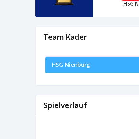
HSG N
Team Kader
HSG Nienburg
Spielverlauf