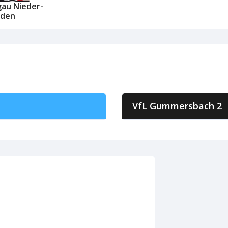
au Nieder-
oden
VfL Gummersbach 2