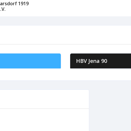
arsdorf 1919
.V.
HBV Jena 90