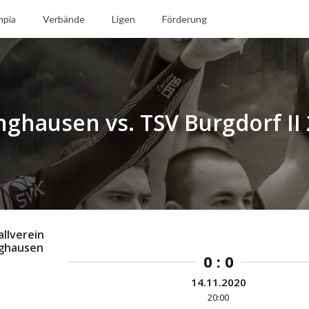
mpia
Verbände
Ligen
Förderung
nghausen vs. TSV Burgdorf II 
llverein
nghausen
0 : 0
14.11.2020
20:00