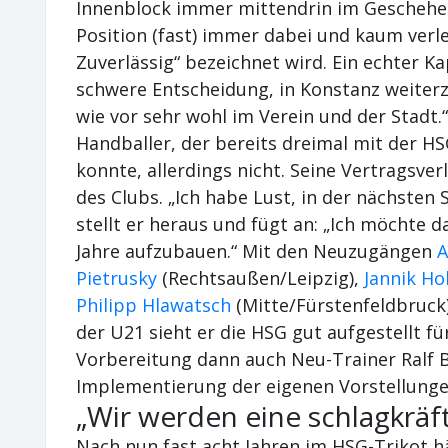
Innenblock immer mittendrin im Geschehen
Position (fast) immer dabei und kaum verle
Zuverlässig“ bezeichnet wird. Ein echter Ka
schwere Entscheidung, in Konstanz weiterzu
wie vor sehr wohl im Verein und der Stadt.“
Handballer, der bereits dreimal mit der HSG
konnte, allerdings nicht. Seine Vertragsv
des Clubs. „Ich habe Lust, in der nächsten S
stellt er heraus und fügt an: „Ich möchte 
Jahre aufzubauen.“ Mit den Neuzugängen
A
Pietrusky
(Rechtsaußen/Leipzig),
Jannik H
Philipp Hlawatsch
(Mitte/Fürstenfeldbruck
der U21 sieht er die HSG gut aufgestellt für
Vorbereitung dann auch Neu-Trainer Ralf
Implementierung der eigenen Vorstellunge
„Wir werden eine schlagkräf
Nach nun fast acht Jahren im HSG-Trikot h