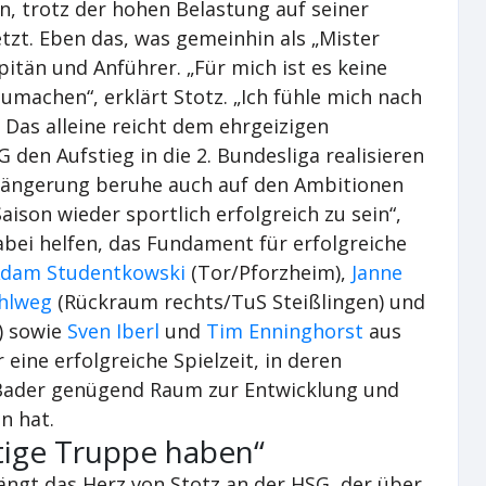
, trotz der hohen Belastung auf seiner
tzt. Eben das, was gemeinhin als „Mister
pitän und Anführer. „Für mich ist es keine
machen“, erklärt Stotz. „Ich fühle mich nach
 Das alleine reicht dem ehrgeizigen
 den Aufstieg in die 2. Bundesliga realisieren
erlängerung beruhe auch auf den Ambitionen
aison wieder sportlich erfolgreich zu sein“,
dabei helfen, das Fundament für erfolgreiche
dam Studentkowski
(Tor/Pforzheim),
Janne
ohlweg
(Rückraum rechts/TuS Steißlingen) und
) sowie
Sven Iberl
und
Tim Enninghorst
aus
 eine erfolgreiche Spielzeit, in deren
 Bader genügend Raum zur Entwicklung und
n hat.
tige Truppe haben“
ängt das Herz von Stotz an der HSG, der über