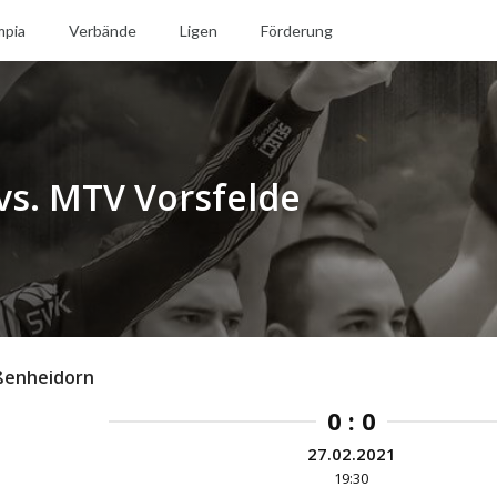
mpia
Verbände
Ligen
Förderung
s. MTV Vorsfelde
ßenheidorn
0 : 0
27.02.2021
19:30