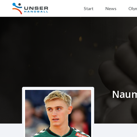
Start
News
Oly
Naum