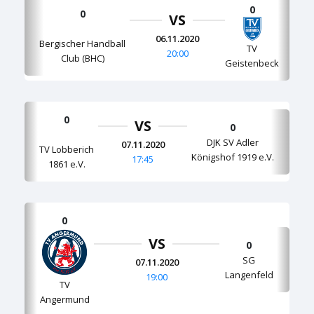
0
0
VS
06.11.2020
Bergischer Handball
TV
20:00
Club (BHC)
Geistenbeck
0
VS
0
DJK SV Adler
07.11.2020
TV Lobberich
Königshof 1919 e.V.
17:45
1861 e.V.
0
VS
0
SG
07.11.2020
Langenfeld
19:00
TV
Angermund