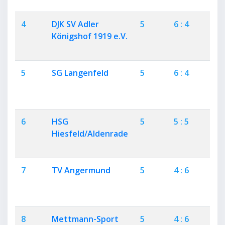
4
DJK SV Adler
5
6 : 4
3
Königshof 1919 e.V.
5
SG Langenfeld
5
6 : 4
3
6
HSG
5
5 : 5
2
Hiesfeld/Aldenrade
7
TV Angermund
5
4 : 6
1
8
Mettmann-Sport
5
4 : 6
2