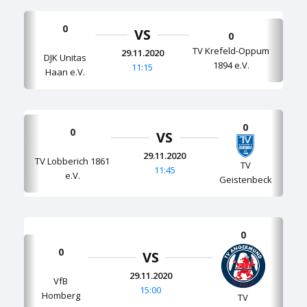
0
VS
0
TV Krefeld-Oppum
29.11.2020
DJK Unitas
1894 e.V.
11:15
Haan e.V.
0
0
VS
29.11.2020
TV Lobberich 1861
TV
11:45
e.V.
Geistenbeck
0
0
VS
29.11.2020
VfB
15:00
Homberg
TV