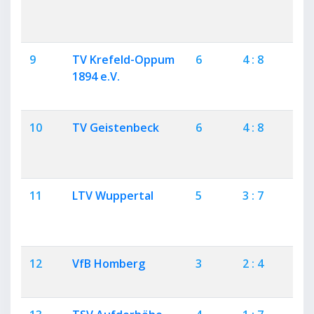
9
TV Krefeld-Oppum
6
4 : 8
2
1894 e.V.
10
TV Geistenbeck
6
4 : 8
2
11
LTV Wuppertal
5
3 : 7
1
12
VfB Homberg
3
2 : 4
1