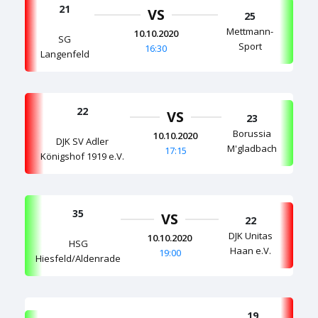
21
VS
25
Mettmann-
10.10.2020
SG
Sport
16:30
Langenfeld
22
VS
23
Borussia
10.10.2020
DJK SV Adler
M'gladbach
17:15
Königshof 1919 e.V.
35
VS
22
DJK Unitas
10.10.2020
HSG
Haan e.V.
19:00
Hiesfeld/Aldenrade
19