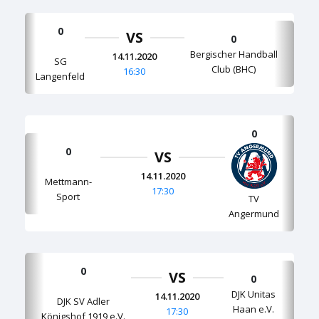
0
VS
0
Bergischer Handball
14.11.2020
SG
Club (BHC)
16:30
Langenfeld
0
0
VS
14.11.2020
Mettmann-
17:30
Sport
TV
Angermund
0
VS
0
DJK Unitas
14.11.2020
DJK SV Adler
Haan e.V.
17:30
Königshof 1919 e.V.