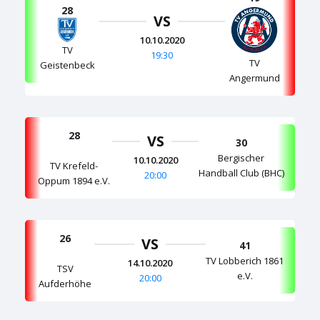
28
VS
10.10.2020
TV
19:30
TV
Geistenbeck
Angermund
28
VS
30
Bergischer
10.10.2020
TV Krefeld-
Handball Club (BHC)
20:00
Oppum 1894 e.V.
26
VS
41
TV Lobberich 1861
14.10.2020
TSV
e.V.
20:00
Aufderhöhe