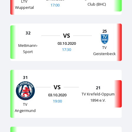
LTV
Club (BHC)
17:00
Wuppertal
25
32
VS
03.10.2020
Mettmann-
TV
17:30
Sport
Geistenbeck
31
VS
21
TV Krefeld-Oppum
03.10.2020
1894 e.V.
19:00
TV
Angermund