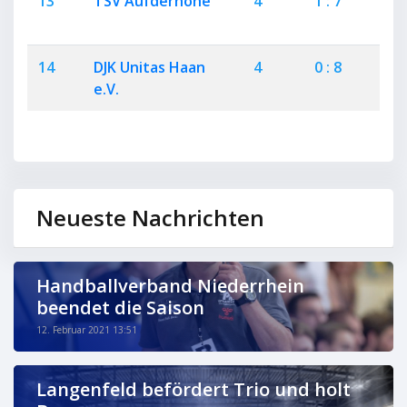
13
TSV Aufderhöhe
4
1 : 7
0
14
DJK Unitas Haan
4
0 : 8
0
e.V.
Neueste Nachrichten
Handballverband Niederrhein
beendet die Saison
12. Februar 2021 13:51
Langenfeld befördert Trio und holt