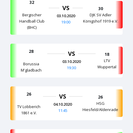
32
VS
30
Bergischer
DJK SV Adler
03.10.2020
Handball Club
Königshof 1919 e.V.
19:00
(BHC)
28
VS
18
LTV
03.10.2020
Borussia
Wuppertal
19:30
M'gladbach
26
VS
26
HSG
04.10.2020
TV Lobberich
Hiesfeld/Aldenrade
11:45
1861 e.V.