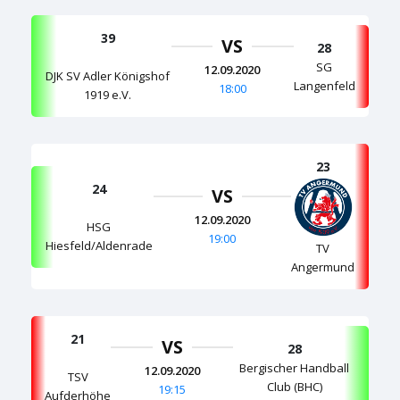
39
VS
28
SG
12.09.2020
DJK SV Adler Königshof
Langenfeld
18:00
1919 e.V.
23
24
VS
12.09.2020
HSG
19:00
Hiesfeld/Aldenrade
TV
Angermund
21
VS
28
Bergischer Handball
12.09.2020
TSV
Club (BHC)
19:15
Aufderhöhe