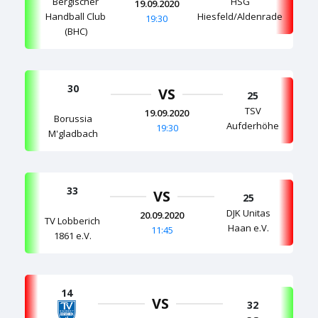
Bergischer
HSG
19.09.2020
Handball Club
Hiesfeld/Aldenrade
19:30
(BHC)
30
VS
25
TSV
19.09.2020
Borussia
Aufderhöhe
19:30
M'gladbach
33
VS
25
DJK Unitas
20.09.2020
TV Lobberich
Haan e.V.
11:45
1861 e.V.
14
VS
32