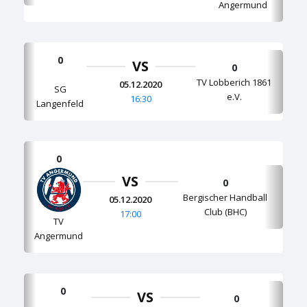
Angermund
0
VS
0
TV Lobberich 1861
05.12.2020
SG
e.V.
16:30
Langenfeld
0
VS
0
Bergischer Handball
05.12.2020
Club (BHC)
17:00
TV
Angermund
0
VS
0