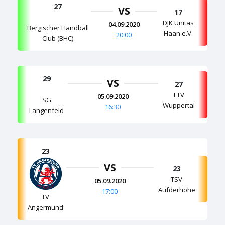
27
VS
17
DJK Unitas
04.09.2020
Bergischer Handball
Haan e.V.
20:00
Club (BHC)
29
VS
27
LTV
05.09.2020
SG
Wuppertal
16:30
Langenfeld
23
VS
23
TSV
05.09.2020
Aufderhöhe
17:00
TV
Angermund