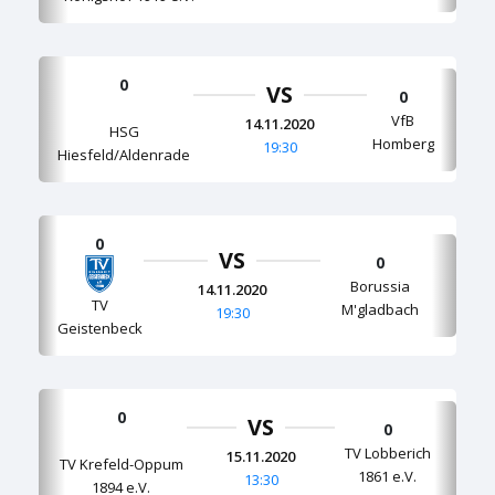
0
VS
0
VfB
14.11.2020
HSG
Homberg
19:30
Hiesfeld/Aldenrade
0
VS
0
Borussia
14.11.2020
TV
M'gladbach
19:30
Geistenbeck
0
VS
0
TV Lobberich
15.11.2020
TV Krefeld-Oppum
1861 e.V.
13:30
1894 e.V.