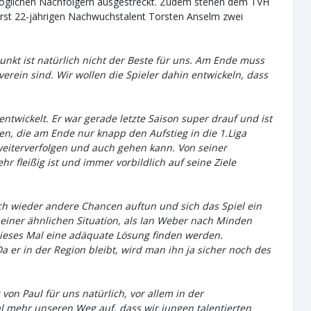
 möglichen Nachfolgern ausgestreckt. Zudem stehen dem TVH
rst 22-jährigen Nachwuchstalent Torsten Anselm zwei
unkt ist natürlich nicht der Beste für uns. Am Ende muss
rein sind. Wir wollen die Spieler dahin entwickeln, dass
rentwickelt. Er war gerade letzte Saison super drauf und ist
n, die am Ende nur knapp den Aufstieg in die 1.Liga
 weiterverfolgen und auch gehen kann. Von seiner
hr fleißig ist und immer vorbildlich auf seine Ziele
ch wieder andere Chancen auftun und sich das Spiel ein
 einer ähnlichen Situation, als Ian Weber nach Minden
 dieses Mal eine adäquate Lösung finden werden.
a er in der Region bleibt, wird man ihn ja sicher noch des
 von Paul für uns natürlich, vor allem in der
mal mehr unseren Weg auf, dass wir jungen talentierten