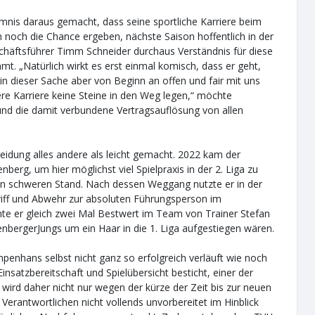
eimnis daraus gemacht, dass seine sportliche Karriere beim
och noch die Chance ergeben, nächste Saison hoffentlich in der
eschäftsführer Timm Schneider durchaus Verständnis für diese
mt. „Natürlich wirkt es erst einmal komisch, dass er geht,
 in dieser Sache aber von Beginn an offen und fair mit uns
re Karriere keine Steine in den Weg legen,“ möchte
und die damit verbundene Vertragsauflösung von allen
eidung alles andere als leicht gemacht. 2022 kam der
erg, um hier möglichst viel Spielpraxis in der 2. Liga zu
en schweren Stand. Nach dessen Weggang nutzte er in der
riff und Abwehr zur absoluten Führungsperson im
chte er gleich zwei Mal Bestwert im Team von Trainer Stefan
nbergerJungs um ein Haar in die 1. Liga aufgestiegen wären.
enhans selbst nicht ganz so erfolgreich verläuft wie noch
insatzbereitschaft und Spielübersicht besticht, einer der
wird daher nicht nur wegen der kürze der Zeit bis zur neuen
Verantwortlichen nicht vollends unvorbereitet im Hinblick