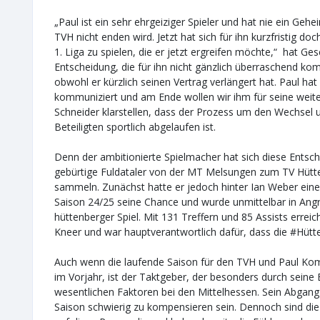
„Paul ist ein sehr ehrgeiziger Spieler und hat nie ein Geh
TVH nicht enden wird. Jetzt hat sich für ihn kurzfristig d
1. Liga zu spielen, die er jetzt ergreifen möchte,“ hat G
Entscheidung, die für ihn nicht gänzlich überraschend kom
obwohl er kürzlich seinen Vertrag verlängert hat. Paul hat
kommuniziert und am Ende wollen wir ihm für seine weite
Schneider klarstellen, dass der Prozess um den Wechsel 
Beteiligten sportlich abgelaufen ist.
Denn der ambitionierte Spielmacher hat sich diese Entsch
gebürtige Fuldataler von der MT Melsungen zum TV Hüttenb
sammeln. Zunächst hatte er jedoch hinter Ian Weber ein
Saison 24/25 seine Chance und wurde unmittelbar in Ang
hüttenberger Spiel. Mit 131 Treffern und 85 Assists errei
Kneer und war hauptverantwortlich dafür, dass die #Hütte
Auch wenn die laufende Saison für den TVH und Paul Komp
im Vorjahr, ist der Taktgeber, der besonders durch seine E
wesentlichen Faktoren bei den Mittelhessen. Sein Abgang 
Saison schwierig zu kompensieren sein. Dennoch sind die 