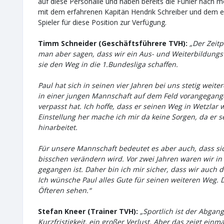
auf diese Personalie und haben bereits die Fühler nach
mit dem erfahrenen Kapitän Hendrik Schreiber und dem e
Spieler für diese Position zur Verfügung.
Timm Schneider (Geschäftsführere TVH):
„Der Zeitp
man aber sagen, dass wir ein Aus- und Weiterbildungsve
sie den Weg in die 1.Bundesliga schaffen.
Paul hat sich in seinen vier Jahren bei uns stetig weite
in einer jungen Mannschaft auf dem Feld vorangegange
verpasst hat. Ich hoffe, dass er seinen Weg in Wetzlar
Einstellung her mache ich mir da keine Sorgen, da er se
hinarbeitet.
Für unsere Mannschaft bedeutet es aber auch, dass si
bisschen verändern wird. Vor zwei Jahren waren wir in
gegangen ist. Daher bin ich mir sicher, dass wir auch
Ich wünsche Paul alles Gute für seinen weiteren Weg. D
Öfteren sehen.“
Stefan Kneer (Trainer TVH):
„Sportlich ist der Abgang
Kurzfristigkeit, ein großer Verlust. Aber das zeigt ein