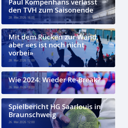
Paul Kompenhans verlässt
den TVH zum Saisonende
28. Mai 2026 18:00
Mit dem Rücken zur Wand,
aber «es ist noch nicht
vorbei»
28. Mai 2026 12:00
Wie 2024: Wieder Re-Break?
26. Mai 2026 18:00
Spielbericht HG Saarlouis in
Braunschweig
26. Mai 2026 12:00