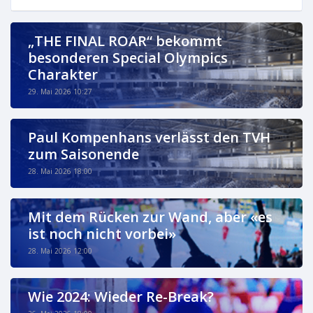
„THE FINAL ROAR“ bekommt
besonderen Special Olympics
Charakter
29. Mai 2026 10:27
Paul Kompenhans verlässt den TVH
zum Saisonende
28. Mai 2026 18:00
Mit dem Rücken zur Wand, aber «es
ist noch nicht vorbei»
28. Mai 2026 12:00
Wie 2024: Wieder Re-Break?