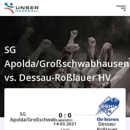
SG
Apolda/Großschwabhausen
vs. Dessau-Roßlauer HV
2006
Mitteldeutschland Damen 2020/2021
0 : 0
SG
Apolda/Großschwabhausen
Dessau-
14.03.2021
Roßlauer
17:00