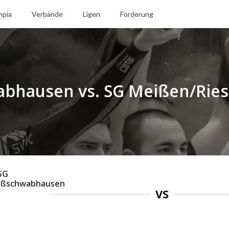
mpia
Verbände
Ligen
Förderung
bhausen vs. SG Meißen/Ries
SG
oßschwabhausen
VS