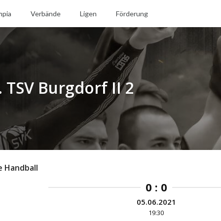
mpia
Verbände
Ligen
Förderung
 TSV Burgdorf II 2
e Handball
0 : 0
05.06.2021
19:30