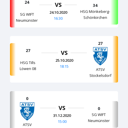
24
VS
34
HSG Mönkeberg-
24.10.2020
SG WIFT
Schönkirchen
16:30
Neumünster
27
27
VS
25.10.2020
HSG Tills
18:15
Löwen 08
ATSV
Stockelsdorf
0
VS
0
SG WIFT
31.12.2020
Neumünster
15:00
ATSV