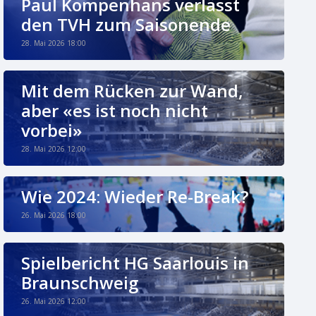
Paul Kompenhans verlässt
den TVH zum Saisonende
28. Mai 2026 18:00
Mit dem Rücken zur Wand,
aber «es ist noch nicht
vorbei»
28. Mai 2026 12:00
Wie 2024: Wieder Re-Break?
26. Mai 2026 18:00
Spielbericht HG Saarlouis in
Braunschweig
26. Mai 2026 12:00