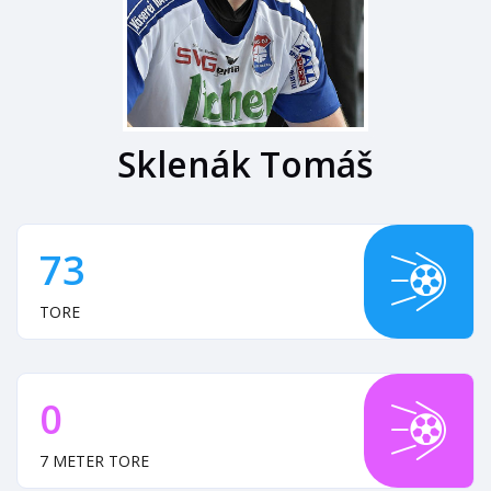
Sklenák Tomáš
73
TORE
0
7 METER TORE