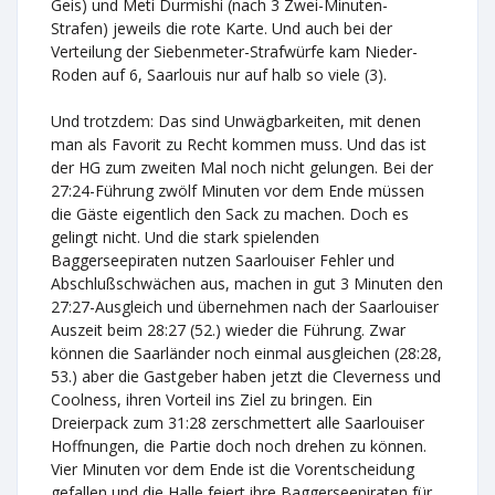
Geis) und Meti Durmishi (nach 3 Zwei-Minuten-
Strafen) jeweils die rote Karte. Und auch bei der
Verteilung der Siebenmeter-Strafwürfe kam Nieder-
Roden auf 6, Saarlouis nur auf halb so viele (3).
Und trotzdem: Das sind Unwägbarkeiten, mit denen
man als Favorit zu Recht kommen muss. Und das ist
der HG zum zweiten Mal noch nicht gelungen. Bei der
27:24-Führung zwölf Minuten vor dem Ende müssen
die Gäste eigentlich den Sack zu machen. Doch es
gelingt nicht. Und die stark spielenden
Baggerseepiraten nutzen Saarlouiser Fehler und
Abschlußschwächen aus, machen in gut 3 Minuten den
27:27-Ausgleich und übernehmen nach der Saarlouiser
Auszeit beim 28:27 (52.) wieder die Führung. Zwar
können die Saarländer noch einmal ausgleichen (28:28,
53.) aber die Gastgeber haben jetzt die Cleverness und
Coolness, ihren Vorteil ins Ziel zu bringen. Ein
Dreierpack zum 31:28 zerschmettert alle Saarlouiser
Hoffnungen, die Partie doch noch drehen zu können.
Vier Minuten vor dem Ende ist die Vorentscheidung
gefallen und die Halle feiert ihre Baggerseepiraten für