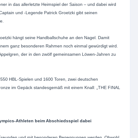
r in das allerletzte Heimspiel der Saison – und dabei wird
Captain und -Legende Patrick Groetzki gibt seinen
e.
Groetzki hängt seine Handballschuhe an den Nagel. Damit
n einem ganz besonderen Rahmen noch einmal gewürdigt wird.
Appelgren, der in den zwölf gemeinsamen Löwen-Jahren zu
 550 HBL-Spielen und 1600 Toren, zwei deutschen
Bronze im Gepäck standesgemäß mit einem Knall: „THE FINAL
ympics-Athleten beim Abschiedsspiel dabei
en Freunden und mit besonderen Begegnungen werden. Obwohl