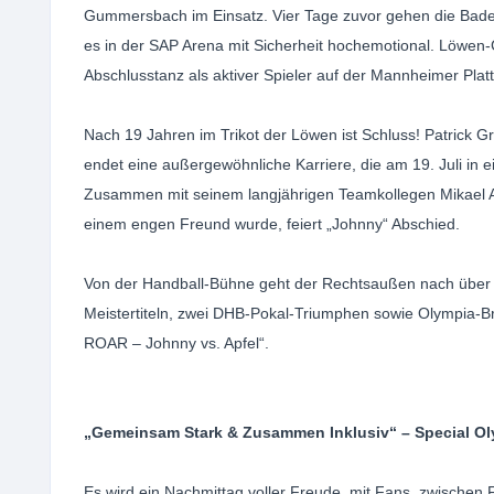
Gummersbach im Einsatz. Vier Tage zuvor gehen die Badene
es in der SAP Arena mit Sicherheit hochemotional. Löwen-
Abschlusstanz als aktiver Spieler auf der Mannheimer Platt
Nach 19 Jahren im Trikot der Löwen ist Schluss! Patrick 
endet eine außergewöhnliche Karriere, die am 19. Juli i
Zusammen mit seinem langjährigen Teamkollegen Mikael 
einem engen Freund wurde, feiert „Johnny“ Abschied.
Von der Handball-Bühne geht der Rechtsaußen nach über
Meistertiteln, zwei DHB-Pokal-Triumphen sowie Olympia-
ROAR – Johnny vs. Apfel“.
„Gemeinsam Stark & Zusammen Inklusiv“ – Special Ol
Es wird ein Nachmittag voller Freude, mit Fans, zwisch