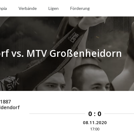
mpia
Verbände
Ligen
Förderung
orf vs. MTV Großenheidorn
 1887
ldendorf
0 : 0
08.11.2020
17:00