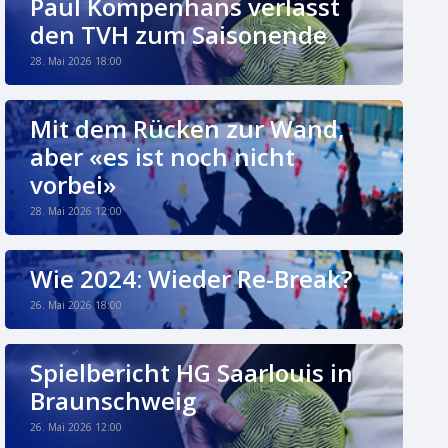
Paul Kompenhans verlässt
den TVH zum Saisonende
28. Mai 2026 18:00
Mit dem Rücken zur Wand,
aber «es ist noch nicht
vorbei»
28. Mai 2026 12:00
Wie 2024: Wieder Re-Break?
26. Mai 2026 18:00
Spielbericht HG Saarlouis in
Braunschweig
26. Mai 2026 12:00