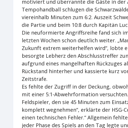
motiviert und überrannte die Gäste in der
Tempohandball schlugen die Schwarzwälder 
viereinhalb Minuten zum 6:2. Auszeit Sch
die Partie und beim 10:8 durch Kapitän Luc
Die neuformierte Angriffsreihe fand sich i
letzten Wochen schon deutlich weiter. „Ma
Zukunft extrem weiterhelfen wird“, lobte 
besorgte Lebherz den Abschlusstreffer zum 
aufgrund eines mangelhaften Rückzuges al
Rückstand hinterher und kassierte kurz vo
Zeitstrafe.
Es fehlte der Zugriff in der Deckung, obwo
mit einer 5:1-Abwehrformation versuchten.
Feldspieler, den sie 45 Minuten zum Einsat
komplett wegnehmen“, erklärte der HSG-C
einen technischen Fehler.“ Allgemein fehlte 
jeder Phase des Spiels an den Tag legte u