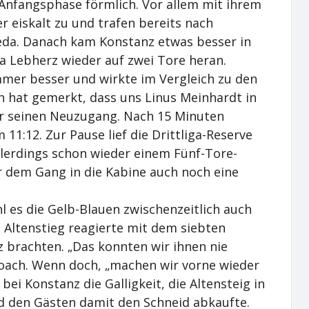
 Anfangsphase förmlich. Vor allem mit ihrem
eiskalt zu und trafen bereits nach
weda. Danach kam Konstanz etwas besser in
a Lebherz wieder auf zwei Tore heran.
mmer besser und wirkte im Vergleich zu den
n hat gemerkt, dass uns Linus Meinhardt in
er seinen Neuzugang. Nach 15 Minuten
11:12. Zur Pause lief die Drittliga-Reserve
lerdings schon wieder einem Fünf-Tore-
r dem Gang in die Kabine auch noch eine
hl es die Gelb-Blauen zwischenzeitlich auch
 Altenstieg reagierte mit dem siebten
z brachten. „Das konnten wir ihnen nie
oach. Wenn doch, „machen wir vorne wieder
bei Konstanz die Galligkeit, die Altensteig in
nd den Gästen damit den Schneid abkaufte.