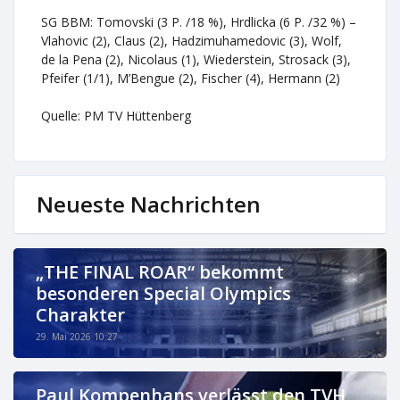
SG BBM: Tomovski (3 P. /18 %), Hrdlicka (6 P. /32 %) –
Vlahovic (2), Claus (2), Hadzimuhamedovic (3), Wolf,
de la Pena (2), Nicolaus (1), Wiederstein, Strosack (3),
Pfeifer (1/1), M’Bengue (2), Fischer (4), Hermann (2)
Quelle: PM TV Hüttenberg
Neueste Nachrichten
„THE FINAL ROAR“ bekommt
besonderen Special Olympics
Charakter
29. Mai 2026 10:27
Paul Kompenhans verlässt den TVH