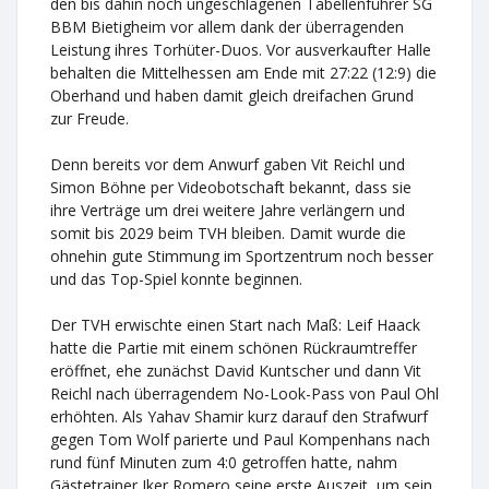
den bis dahin noch ungeschlagenen Tabellenführer SG
BBM Bietigheim vor allem dank der überragenden
Leistung ihres Torhüter-Duos. Vor ausverkaufter Halle
behalten die Mittelhessen am Ende mit 27:22 (12:9) die
Oberhand und haben damit gleich dreifachen Grund
zur Freude.
Denn bereits vor dem Anwurf gaben Vit Reichl und
Simon Böhne per Videobotschaft bekannt, dass sie
ihre Verträge um drei weitere Jahre verlängern und
somit bis 2029 beim TVH bleiben. Damit wurde die
ohnehin gute Stimmung im Sportzentrum noch besser
und das Top-Spiel konnte beginnen.
Der TVH erwischte einen Start nach Maß: Leif Haack
hatte die Partie mit einem schönen Rückraumtreffer
eröffnet, ehe zunächst David Kuntscher und dann Vit
Reichl nach überragendem No-Look-Pass von Paul Ohl
erhöhten. Als Yahav Shamir kurz darauf den Strafwurf
gegen Tom Wolf parierte und Paul Kompenhans nach
rund fünf Minuten zum 4:0 getroffen hatte, nahm
Gästetrainer Iker Romero seine erste Auszeit, um sein