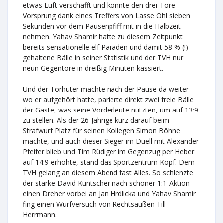
etwas Luft verschafft und konnte den drei-Tore-
Vorsprung dank eines Treffers von Lasse Ohl sieben
Sekunden vor dem Pausenpfiff mit in die Halbzeit
nehmen. Yahav Shamir hatte zu diesem Zeitpunkt
bereits sensationelle elf Paraden und damit 58 % (!)
gehaltene Bälle in seiner Statistik und der TVH nur
neun Gegentore in dreißig Minuten kassiert.
Und der Torhüter machte nach der Pause da weiter
wo er aufgehört hatte, parierte direkt zwei freie Bälle
der Gäste, was seine Vorderleute nutzten, um auf 13:9
zu stellen. Als der 26-Jährige kurz darauf beim
Strafwurf Platz für seinen Kollegen Simon Böhne
machte, und auch dieser Sieger im Duell mit Alexander
Pfeifer blieb und Tim Rüdiger im Gegenzug per Heber
auf 14:9 erhöhte, stand das Sportzentrum Kopf. Dem
TVH gelang an diesem Abend fast Alles. So schlenzte
der starke David Kuntscher nach schöner 1:1-Aktion
einen Dreher vorbei an Jan Hrdlicka und Yahav Shamir
fing einen Wurfversuch von Rechtsaußen Till
Herrmann.