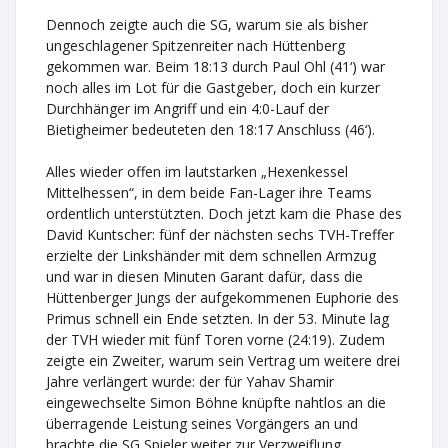
Dennoch zeigte auch die SG, warum sie als bisher
ungeschlagener Spitzenreiter nach Hüttenberg
gekommen war. Beim 18:13 durch Paul Ohl (41‘) war
noch alles im Lot für die Gastgeber, doch ein kurzer
Durchhänger im Angriff und ein 4:0-Lauf der
Bietigheimer bedeuteten den 18:17 Anschluss (46‘).
Alles wieder offen im lautstarken „Hexenkessel
Mittelhessen“, in dem beide Fan-Lager ihre Teams
ordentlich unterstützten. Doch jetzt kam die Phase des
David Kuntscher: fünf der nächsten sechs TVH-Treffer
erzielte der Linkshänder mit dem schnellen Armzug
und war in diesen Minuten Garant dafür, dass die
Hüttenberger Jungs der aufgekommenen Euphorie des
Primus schnell ein Ende setzten. In der 53. Minute lag
der TVH wieder mit fünf Toren vorne (24:19). Zudem
zeigte ein Zweiter, warum sein Vertrag um weitere drei
Jahre verlängert wurde: der für Yahav Shamir
eingewechselte Simon Böhne knüpfte nahtlos an die
überragende Leistung seines Vorgängers an und
brachte die SG Spieler weiter zur Verzweiflung.