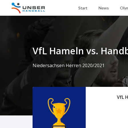
Start
News
Oly
VfL Hameln vs. Handb
Niedersachsen Herren 2020/2021
VfL 