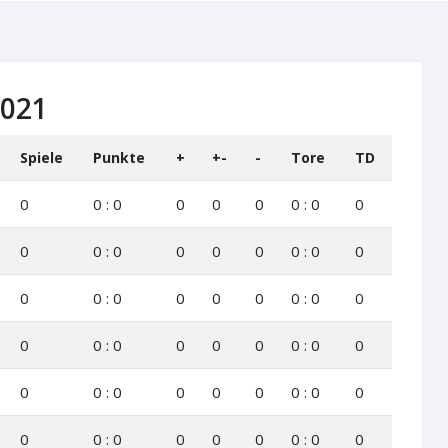
2021
Spiele
Punkte
+
+-
-
Tore
TD
0
0 : 0
0
0
0
0 : 0
0
0
0 : 0
0
0
0
0 : 0
0
0
0 : 0
0
0
0
0 : 0
0
0
0 : 0
0
0
0
0 : 0
0
0
0 : 0
0
0
0
0 : 0
0
0
0 : 0
0
0
0
0 : 0
0