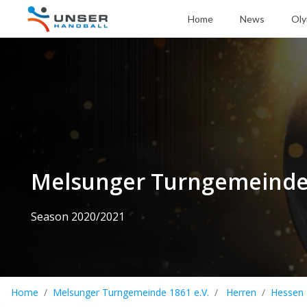
Home
News
Oly
Melsunger Turngemeinde 
Season 2020/2021
Home
Melsunger Turngemeinde 1861 e.V.
Herren
Hessen