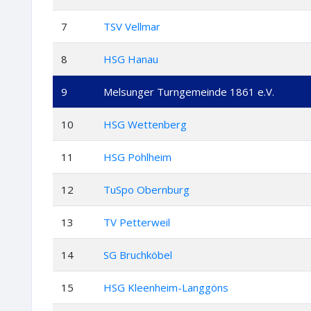
7
TSV Vellmar
8
HSG Hanau
9
Melsunger Turngemeinde 1861 e.V.
10
HSG Wettenberg
11
HSG Pohlheim
12
TuSpo Obernburg
13
TV Petterweil
14
SG Bruchköbel
15
HSG Kleenheim-Langgöns