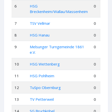
6
HSG
0
0
Breckenheim/Wallau/Massenheim
7
TSV Vellmar
0
0
8
HSG Hanau
0
0
9
Melsunger Turngemeinde 1861
0
0
e.V.
10
HSG Wettenberg
0
0
11
HSG Pohlheim
0
0
12
TuSpo Obernburg
0
0
13
TV Petterweil
0
0
14
SG Bruchköbel
0
0