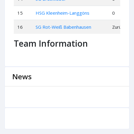
15
HSG Kleenheim-Langgöns
0
0
16
SG Rot-Weiß Babenhausen
Zurückge
Team Information
News