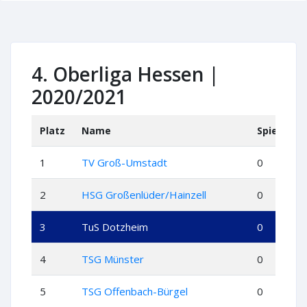
4. Oberliga Hessen |
2020/2021
Platz
Name
Spiele
1
TV Groß-Umstadt
0
0
2
HSG Großenlüder/Hainzell
0
0
3
TuS Dotzheim
0
0
4
TSG Münster
0
0
5
TSG Offenbach-Bürgel
0
0