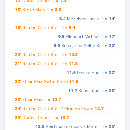
12'
Doder Dalibor Tor
7:3
13'
Korte Mats Tor
8:3
8:4
Mikkelsen Lasse Tor
14'
16'
Rambo Christoffer Tor
9:4
9:5
Allendorf Michael Tor
17'
9:5
Kühn Julius Gelbe Karte
20'
20'
Rambo Christoffer Tor
10:5
21'
Rambo Christoffer Tor
11:5
11:6
Lemke Finn Tor
22'
22'
Staar Max Gelbe Karte
11:6
11:7
Kühn Julius Tor
23'
23'
Staar Max Tor
12:7
24'
Rambo Christoffer 2 Minuten Strafe
12:7
25'
Doder Dalibor Tor
13:7
13:8
Reichmann Tobias 7 Meter Tor
25'