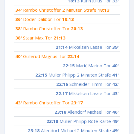
18:13
Kühn Julius Tor
33'
34'
Rambo Christoffer 2 Minuten Strafe
18:13
36'
Doder Dalibor Tor
19:13
38'
Rambo Christoffer Tor
20:13
38'
Staar Max Tor
21:13
21:14
Mikkelsen Lasse Tor
39'
40'
Gullerud Magnus Tor
22:14
22:15
Marić Marino Tor
40'
22:15
Müller Philipp 2 Minuten Strafe
41'
22:16
Schneider Timm Tor
42'
22:17
Mikkelsen Lasse Tor
43'
43'
Rambo Christoffer Tor
23:17
23:18
Allendorf Michael Tor
46'
23:18
Müller Philipp Rote Karte
49'
23:18
Allendorf Michael 2 Minuten Strafe
49'