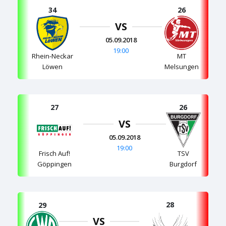
34
26
VS
05.09.2018
19:00
Rhein-Neckar
MT
Löwen
Melsungen
27
26
VS
05.09.2018
19:00
TSV
Frisch Auf!
Burgdorf
Göppingen
28
29
VS