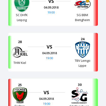
VS
04.09.2018
19:00
SC DHfK
SG BBM
Leipzig
Bietigheim
24
28
VS
04.09.2018
19:00
TBV Lemgo
THW Kiel
Lippe
30
25
VS
04.09.2018
19:00
Füchse