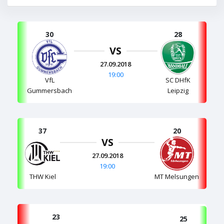
30
28
VS
27.09.2018
19:00
VfL
SC DHfK
Gummersbach
Leipzig
37
20
VS
27.09.2018
19:00
THW Kiel
MT Melsungen
23
25