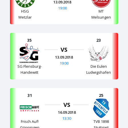
13.09.2018
19:00
HSG
MT
Wetzlar
Melsungen
35
23
VS
13.09.2018
19:00
SG Flensburg-
Die Eulen
Handewitt
Ludwigshafen
31
25
VS
16.09.2018
13:30
Frisch Auf!
TVB 1898
Göppingen
Stuttgart