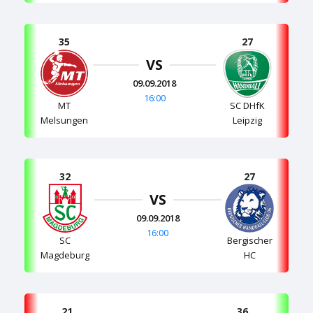
35
27
VS
09.09.2018
16:00
MT
SC DHfK
Melsungen
Leipzig
32
27
VS
09.09.2018
16:00
SC
Bergischer
Magdeburg
HC
21
36