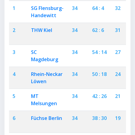
1
SG Flensburg-
34
64 : 4
32
0
Handewitt
2
THW Kiel
34
62 : 6
31
0
3
SC
34
54 : 14
27
0
Magdeburg
4
Rhein-Neckar
34
50 : 18
24
2
Löwen
5
MT
34
42 : 26
21
0
Melsungen
6
Füchse Berlin
34
38 : 30
19
0