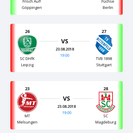
Füchse
Frisch Auf!
Berlin
Göppingen
26
27
VS
23.08.2018
19:00
SC DHfK
TVB 1898
Leipzig
Stuttgart
23
28
VS
23.08.2018
19:00
MT
SC
Melsungen
Magdeburg