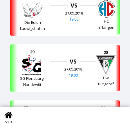
VS
27.09.2018
19:00
HC
Die Eulen
Erlangen
Ludwigshafen
29
28
VS
27.09.2018
19:00
TSV
SG Flensburg-
Burgdorf
Handewitt
27
24
VS
Start
29.09.2018