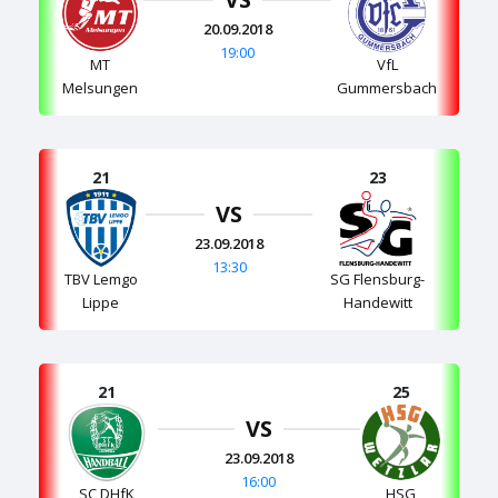
20.09.2018
19:00
MT
VfL
Melsungen
Gummersbach
21
23
VS
23.09.2018
13:30
TBV Lemgo
SG Flensburg-
Lippe
Handewitt
21
25
VS
23.09.2018
16:00
SC DHfK
HSG