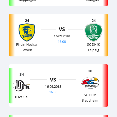
24
24
VS
16.09.2018
16:00
Rhein-Neckar
SC DHfK
Löwen
Leipzig
20
34
VS
16.09.2018
16:00
SG BBM
THW Kiel
Bietigheim