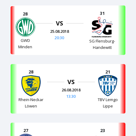
31
28
VS
25.08.2018
20:30
GWD
SG Flensburg-
Minden
Handewitt
28
21
VS
26.08.2018
13:30
Rhein-Neckar
TBV Lemgo
Löwen
Lippe
27
23