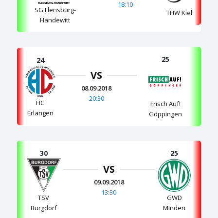
18:10
SG Flensburg-
THW Kiel
Handewitt
25
24
VS
08.09.2018
20:30
HC
Frisch Auf!
Erlangen
Göppingen
30
25
VS
09.09.2018
13:30
TSV
GWD
Burgdorf
Minden