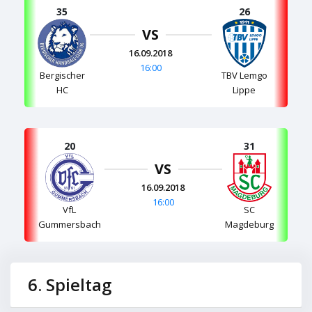
35
26
VS
16.09.2018
16:00
Bergischer
TBV Lemgo
HC
Lippe
20
31
VS
16.09.2018
16:00
VfL
SC
Gummersbach
Magdeburg
6. Spieltag