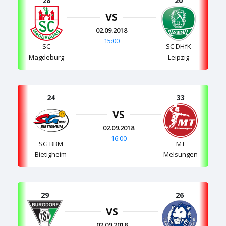
28
20
VS
02.09.2018
15:00
SC
SC DHfK
Magdeburg
Leipzig
24
33
VS
02.09.2018
16:00
SG BBM
MT
Bietigheim
Melsungen
29
26
VS
02.09.2018