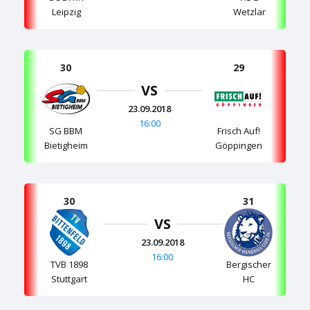
Leipzig
Wetzlar
30
29
VS
23.09.2018
16:00
SG BBM
Frisch Auf!
Bietigheim
Göppingen
30
31
VS
23.09.2018
16:00
TVB 1898
Bergischer
Stuttgart
HC