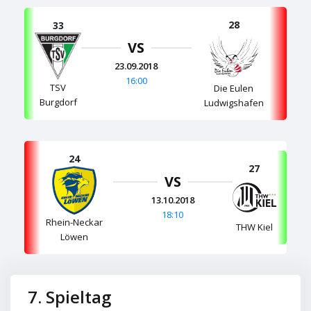
28
33
VS
23.09.2018
16:00
TSV
Die Eulen
Burgdorf
Ludwigshafen
24
27
VS
13.10.2018
18:10
Rhein-Neckar
THW Kiel
Löwen
7. Spieltag