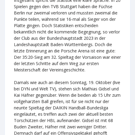
Insgesamt spricht die Statistik eine klare Sprache: In 20
Spielen gegen den TVB Stuttgart haben die Füchse
Berlin nur zweimal verloren und mussten zweimal die
Punkte teilen, während sie 16-mal als Sieger von der
Platte gingen. Doch Statistiken entscheiden
bekanntlich nicht die kommende Begegnung, so verlor
der Club aus der Bundeshauptstadt 2023 in der
Landeshauptstadt Baden-Württembergs. Doch die
letzte Erinnerung an die Porsche Arena ist eine gute:
Der 35:20-Sieg am 32. Spieltag der Vorsaison war einer
der letzten Schritte auf dem Weg zur ersten
Meisterschaft der Vereinsgeschichte.
Damals wie auch an diesem Sonntag, 19. Oktober (live
bei DYN und Welt TV), stehen sich Mathias Gidsel und
Kai Häfner gegenüber. Wenn die beiden ab 15 Uhr zum
vollgeharzten Ball greifen, ist für sie nicht nur der
neunte Spieltag der DAIKIN Handball-Bundesliga
eingeläutet, es treffen auch zwei der aktuell besten
Torschützen der HBL aufeinander. Gidsel ist mit 68
Buden Zweiter, Häfner mit zwei weniger Dritter.
Demnach darf auf ein Offensivspektakel gehofft