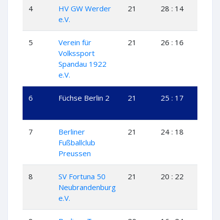
4
HV GW Werder
21
28 : 14
14
e.V.
5
Verein für
21
26 : 16
12
Volkssport
Spandau 1922
e.V.
6
Füchse Berlin 2
21
25 : 17
12
7
Berliner
21
24 : 18
11
Fußballclub
Preussen
8
SV Fortuna 50
21
20 : 22
10
Neubrandenburg
e.V.