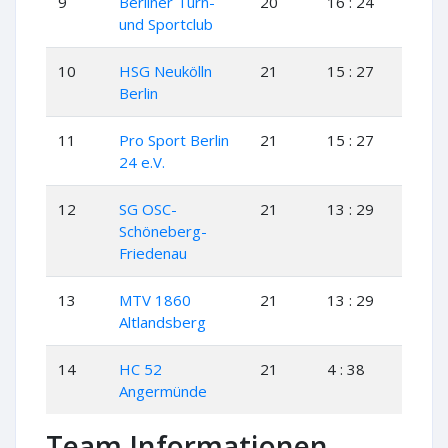
9
Berliner Turn-
20
16 : 24
8
und Sportclub
10
HSG Neukölln
21
15 : 27
7
Berlin
11
Pro Sport Berlin
21
15 : 27
7
24 e.V.
12
SG OSC-
21
13 : 29
6
Schöneberg-
Friedenau
13
MTV 1860
21
13 : 29
4
Altlandsberg
14
HC 52
21
4 : 38
2
Angermünde
Team Informationen