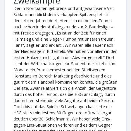
Zweikämpfe
Der in Nordbaden geborene und aufgewachsene Veit
Schlafmann blickt dem verkappten Spitzenspiel – in
den letzten Jahren duellierten sich die beiden Teams
auch schon in der Aufstiegsrunde zur 2. Bundesliga –
mit Freude entgegen. „Es ist an der Zeit für einen
Heimsieg und eine Sieger-Humba mit unseren treuen
Fans“, sagt er und erklärt: „Wir waren alle sauer nach
der Niederlage in Bittenfeld. Wir haben vor allem in der
ersten Halbzeit nicht gut in der Abwehr gespielt.“ Dort
sieht der Wirtschaftsingenieur-Student, der zuletzt fünf
Monate ein Praxissemester bei den Stadtwerken
Konstanz im Bereich Marketing absolvierte und dies
gut mit dem Handball kombinieren konnte, die größten
Defizite. Zwar relativiert sich die Anzahl der Gegentore
durch das hohe Tempo, das die HSG anschlägt, durch
dadurch entstehende viele Angriffe auf beiden Seiten.
Doch bis auf das Spiel in Schwetzingen kassierte die
HSG stets mindestens 30 Gegentore, oftmals sogar
deutlich über 30. Schlafmann: „Wir haben viele Eins-
gegen-Eins-Situationen verloren und es dem Gegner