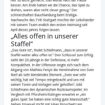
hier zu leicht gemacht. Das wurde nach der Pause
besser. Am Ende hatten wir die Chance, das Spiel zu
drehen, waren aber nicht clever genug.“ Der
schmerzhaften Bauchlandung beim Erstliga-
Nachwuchs des TVB Stuttgart möchte der Linkshänder
mit seinem Team endlich den ersten Heimsieg seit
April dieses Jahres folgen lassen.
„Alles offen in unserer
Staffel“
„Das Gute ist“, findet Schlafmann, „dass in unserer
Staffel weiter alles offen ist.“ Den Schlüssel zum Erfolg
sieht der 23-Jährige in der Defensive, in mehr
Kompaktheit. In der Offensive zeigte sich nach dem
Abgang von Mathieu Fenyö die Hereinnahme von Sven
Iberl als sehr blendendes Element. „Sven war sehr
wichtig, hat viel Tempo reingebracht und uns mit
seinen Toren und Vorlagen sehr geholfen“, lobt
Schlafmann den dynamischen Rückraumspieler. Im
Vergleich mit Pforzheim/Eutingen erwartet er „ein
gutes Spiel. Sie haben eine richtig gute Mannschaft.“
Neben Emanuel sticht mit Julian Broschwitz ein