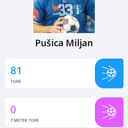
Pušica Miljan
81
TORE
0
7 METER TORE