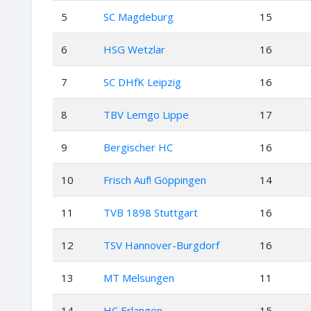
5
SC Magdeburg
15
6
HSG Wetzlar
16
7
SC DHfK Leipzig
16
8
TBV Lemgo Lippe
17
9
Bergischer HC
16
10
Frisch Auf! Göppingen
14
11
TVB 1898 Stuttgart
16
12
TSV Hannover-Burgdorf
16
13
MT Melsungen
11
14
HC Erlangen
15