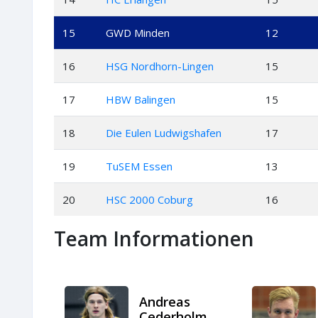
15
GWD Minden
12
16
HSG Nordhorn-Lingen
15
17
HBW Balingen
15
18
Die Eulen Ludwigshafen
17
19
TuSEM Essen
13
20
HSC 2000 Coburg
16
Team Informationen
Andreas
Cederholm