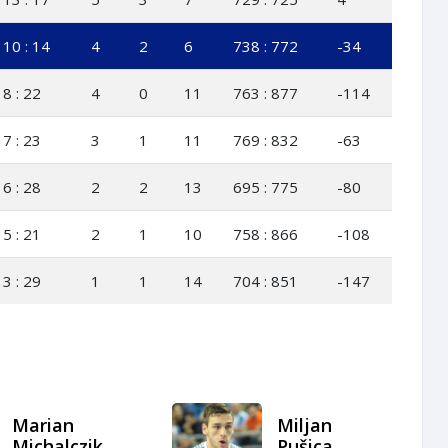
10 : 14
4
2
6
738 : 772
-34
8 : 22
4
0
11
763 : 877
-114
7 : 23
3
1
11
769 : 832
-63
6 : 28
2
2
13
695 : 775
-80
5 : 21
2
1
10
758 : 866
-108
3 : 29
1
1
14
704 : 851
-147
Marian
Miljan
Michalczik
Pušica