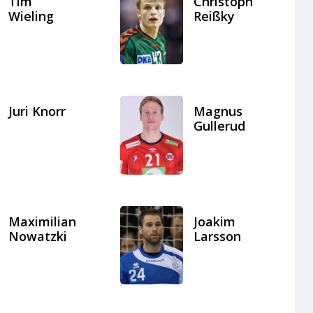
Tim
Christoph
Wieling
Reißky
Juri Knorr
Magnus
Gullerud
Maximilian
Joakim
Nowatzki
Larsson