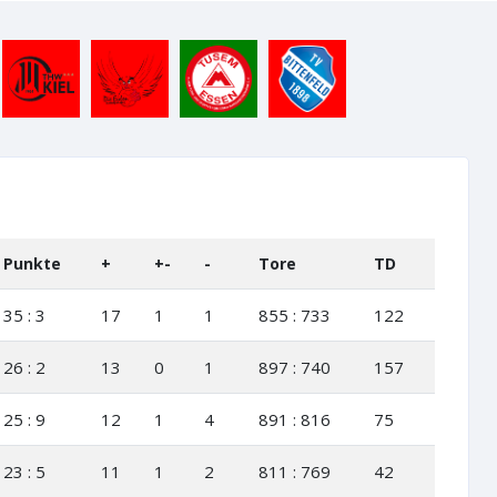
Punkte
+
+-
-
Tore
TD
35 : 3
17
1
1
855 : 733
122
26 : 2
13
0
1
897 : 740
157
25 : 9
12
1
4
891 : 816
75
23 : 5
11
1
2
811 : 769
42