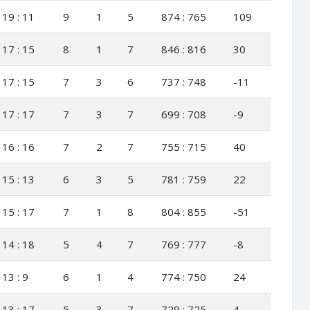
19 : 11
9
1
5
874 : 765
109
17 : 15
8
1
7
846 : 816
30
17 : 15
7
3
6
737 : 748
-11
17 : 17
7
3
7
699 : 708
-9
16 : 16
7
2
7
755 : 715
40
15 : 13
6
3
5
781 : 759
22
15 : 17
7
1
8
804 : 855
-51
14 : 18
5
4
7
769 : 777
-8
13 : 9
6
1
4
774 : 750
24
13 : 17
5
3
7
729 : 725
4