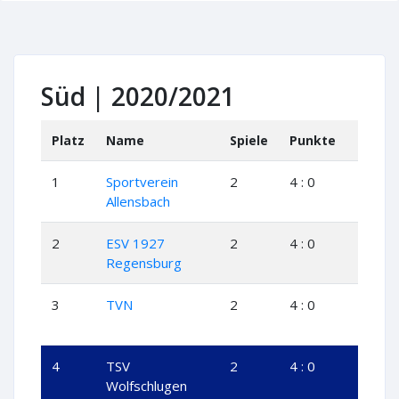
Süd | 2020/2021
Platz
Name
Spiele
Punkte
+
+
1
Sportverein
2
4 : 0
2
0
Allensbach
2
ESV 1927
2
4 : 0
2
0
Regensburg
3
TVN
2
4 : 0
2
0
4
TSV
2
4 : 0
2
0
Wolfschlugen