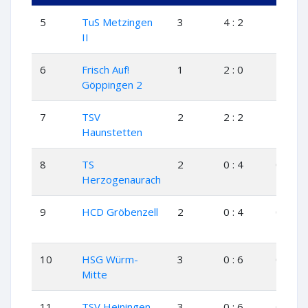
5
TuS Metzingen
3
4 : 2
2
0
II
6
Frisch Auf!
1
2 : 0
1
0
Göppingen 2
7
TSV
2
2 : 2
1
0
Haunstetten
8
TS
2
0 : 4
0
0
Herzogenaurach
9
HCD Gröbenzell
2
0 : 4
0
0
10
HSG Würm-
3
0 : 6
0
0
Mitte
11
TSV Heiningen
3
0 : 6
0
0