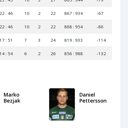
22 : 46
10
2
22
867 : 934
-67
22 : 46
10
2
22
868 : 954
-86
17 : 51
7
3
24
819 : 933
-114
14 : 54
6
2
26
856 : 988
-132
Marko
Daniel
Bezjak
Pettersson