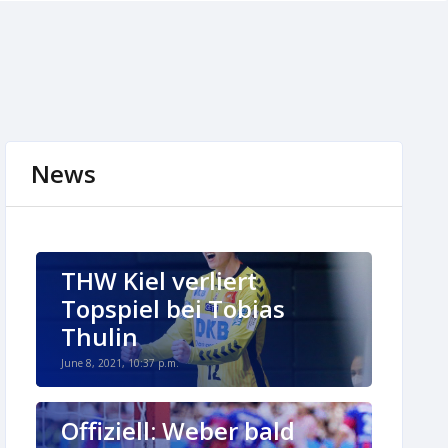
News
THW Kiel verliert
Topspiel bei Tobias
Thulin
June 8, 2021, 10:37 p.m.
Offiziell: Weber bald