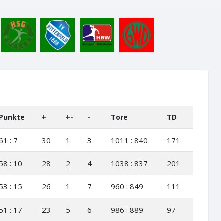
Punkte
+
+-
-
Tore
TD
61 : 7
30
1
3
1011 : 840
171
58 : 10
28
2
4
1038 : 837
201
53 : 15
26
1
7
960 : 849
111
51 : 17
23
5
6
986 : 889
97