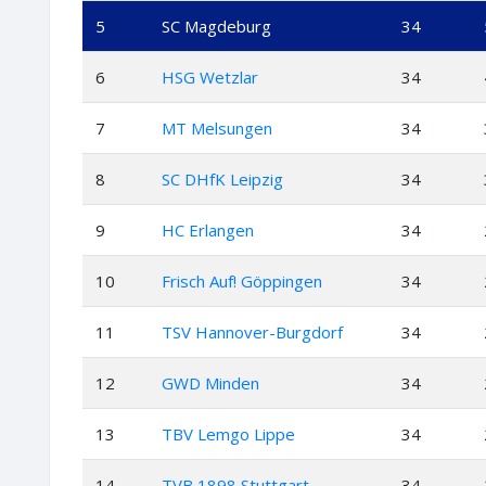
5
SC Magdeburg
34
6
HSG Wetzlar
34
7
MT Melsungen
34
8
SC DHfK Leipzig
34
9
HC Erlangen
34
10
Frisch Auf! Göppingen
34
11
TSV Hannover-Burgdorf
34
12
GWD Minden
34
13
TBV Lemgo Lippe
34
14
TVB 1898 Stuttgart
34