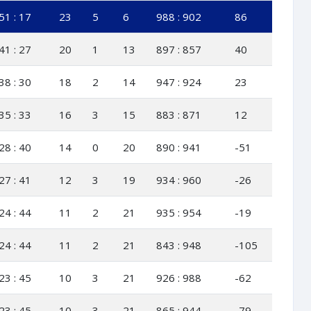
51 : 17
23
5
6
988 : 902
86
41 : 27
20
1
13
897 : 857
40
38 : 30
18
2
14
947 : 924
23
35 : 33
16
3
15
883 : 871
12
28 : 40
14
0
20
890 : 941
-51
27 : 41
12
3
19
934 : 960
-26
24 : 44
11
2
21
935 : 954
-19
24 : 44
11
2
21
843 : 948
-105
23 : 45
10
3
21
926 : 988
-62
23 : 45
10
3
21
865 : 944
-79