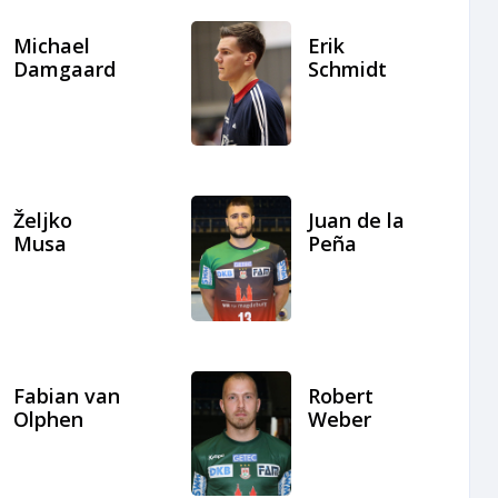
Michael
Erik
Damgaard
Schmidt
Željko
Juan de la
Musa
Peña
Fabian van
Robert
Olphen
Weber