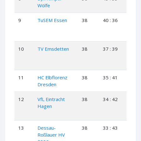
Wölfe
9
TuSEM Essen
38
40 : 36
17
10
TV Emsdetten
38
37 : 39
15
11
HC Elbflorenz
38
35 : 41
15
Dresden
12
VfL Eintracht
38
34 : 42
17
Hagen
13
Dessau-
38
33 : 43
15
Roßlauer HV