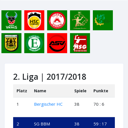
2. Liga | 2017/2018
Platz
Name
Spiele
Punkte
+
1
Bergischer HC
38
70 : 6
35
2
SG BBM
38
59 : 17
29