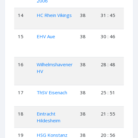
2006
14
HC Rhein Vikings
38
31 : 45
14
15
EHV Aue
38
30 : 46
12
16
Wilhelmshavener
38
28 : 48
11
HV
17
ThSV Eisenach
38
25 : 51
10
18
Eintracht
38
21 : 55
8
Hildesheim
19
HSG Konstanz
38
20 : 56
9