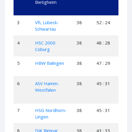
Bietigheim
3
VfL Lübeck-
38
52 : 24
23
Schwartau
4
HSC 2000
38
48 : 28
22
Coburg
5
HBW Balingen
38
47 : 29
22
6
ASV Hamm-
38
45 : 31
20
Westfalen
7
HSG Nordhorn-
38
45 : 31
20
Lingen
8
DJK Rimpar
38
43 : 33
20