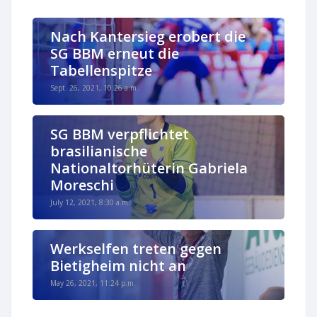
Nach Kantersieg erobert die
SG BBM erneut die
Tabellenspitze
Sept. 26, 2021, 10:26 a.m.
SG BBM verpflichtet
brasilianische
Nationaltorhüterin Gabriela
Moreschi
July 12, 2021, 8:30 a.m.
Werkselfen treten gegen
Bietigheim nicht an
May 26, 2021, 11:24 p.m.