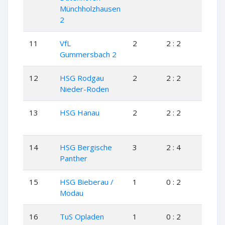
Münchholzhausen
2
11
VfL
2
2 : 2
1
Gummersbach 2
12
HSG Rodgau
2
2 : 2
1
Nieder-Roden
13
HSG Hanau
2
2 : 2
1
14
HSG Bergische
3
2 : 4
1
Panther
15
HSG Bieberau /
1
0 : 2
0
Modau
16
TuS Opladen
1
0 : 2
0