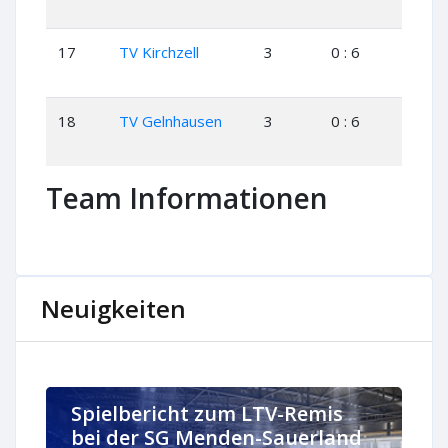
17
TV Kirchzell
3
0 : 6
0
18
TV Gelnhausen
3
0 : 6
0
Team Informationen
Neuigkeiten
Spielbericht zum LTV-Remis
bei der SG Menden-Sauerland