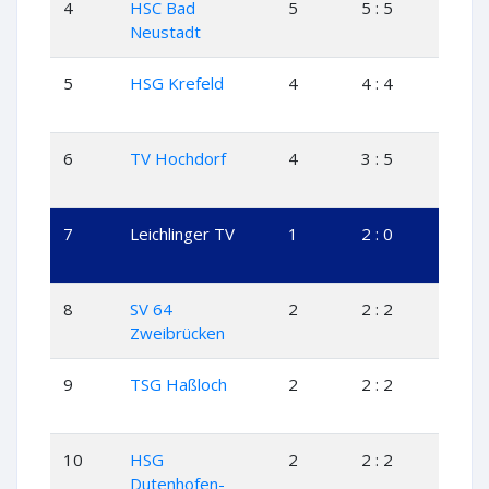
4
HSC Bad
5
5 : 5
2
Neustadt
5
HSG Krefeld
4
4 : 4
2
6
TV Hochdorf
4
3 : 5
1
7
Leichlinger TV
1
2 : 0
1
8
SV 64
2
2 : 2
1
Zweibrücken
9
TSG Haßloch
2
2 : 2
1
10
HSG
2
2 : 2
1
Dutenhofen-