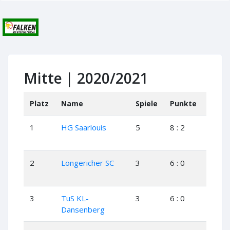
Mitte | 2020/2021
Platz
Name
Spiele
Punkte
+
+
1
HG Saarlouis
5
8 : 2
4
2
Longericher SC
3
6 : 0
3
3
TuS KL-
3
6 : 0
3
Dansenberg