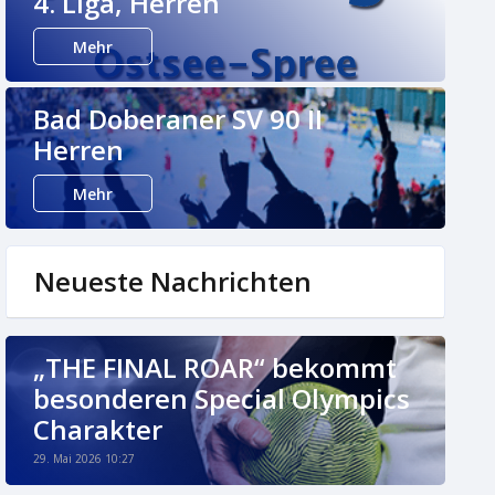
4. Liga, Herren
Mehr
Bad Doberaner SV 90 II
Herren
Mehr
Neueste Nachrichten
„THE FINAL ROAR“ bekommt
besonderen Special Olympics
Charakter
29. Mai 2026 10:27