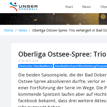
Start
News
Oly
Home
News
Oberliga Ostsee-Spree: Trio verlängert in Bad 
Oberliga Ostsee-Spree: Tri
12.06.2021 22:09
Deutscher Handballbund
Handballverband Mecklenburg/Vorpo
Die beiden Saisonspiele, die der Bad Dober
Ostsee-Spree absolvieren durfte, verlor e
einer Fortführung der Serie im Wege. Die 
kommende Spielzeit laufen aber auf Hocht
facebook bekannt, dass drei weitere Akteu