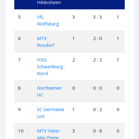
Hildesheim
5
VfL
3
3 : 3
1
1
Wolfsburg
6
MTV
1
2 : 0
1
0
Rosdorf
7
HSG
2
2 : 2
1
0
Schaumburg-
Nord
8
Northeimer
0
0 : 0
0
0
HC
9
SC Germania
1
0 : 2
0
0
List
10
MTV Vater
3
0 : 6
0
0
Jahn Peine