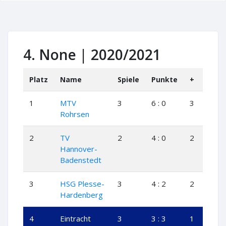
4. None | 2020/2021
Platz
Name
Spiele
Punkte
+
+-
1
MTV
3
6 : 0
3
0
Rohrsen
2
TV
2
4 : 0
2
0
Hannover-
Badenstedt
3
HSG Plesse-
3
4 : 2
2
0
Hardenberg
4
Eintracht
3
3 : 3
1
1