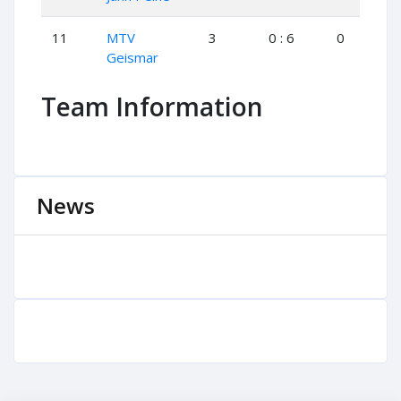
11
MTV
3
0 : 6
0
0
Geismar
Team Information
News