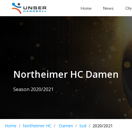
Home
News
Oly
Northeimer HC Damen
Season 2020/2021
Home
Northeimer HC
Damen
Süd
2020/2021