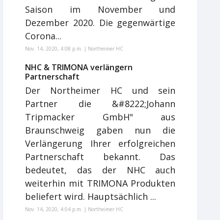
Saison im November und
Dezember 2020. Die gegenwärtige
Corona...
Nov. 14, 2020, 4:08 p.m. | Northeimer HC
NHC & TRIMONA verlängern
Partnerschaft
Der Northeimer HC und sein
Partner die &#8222;Johann
Tripmacker GmbH" aus
Braunschweig gaben nun die
Verlängerung Ihrer erfolgreichen
Partnerschaft bekannt. Das
bedeutet, das der NHC auch
weiterhin mit TRIMONA Produkten
beliefert wird. Hauptsächlich ...
Nov. 14, 2020, 4:04 p.m. | Northeimer HC