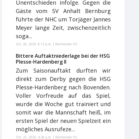
Unentschieden infolge. Gegen die
Gäste vom SV Anhalt Bernburg
führte der NHC um Torjäger Jannes
Meyer lange Zeit, zwischenzeitlich
soga...
Oct. 26, 2020, 8:13 p.m. | Northeimer HC
Bittere Auftaktniederlage bei der HSG
Plesse-Hardenberg II
Zum Saisonauftakt durften wir
direkt zum Derby gegen die HSG
Plesse-Hardenberg nach Bovenden.
Voller Vorfreude auf das Spiel,
wurde die Woche gut trainiert und
somit war die Mannschaft heiß, im
ersten Spiel der neuen Spielzeit ein
mögliches Ausrufeze...
Oct. 25, 2020, 4:28 p.m. | Northeimer HC