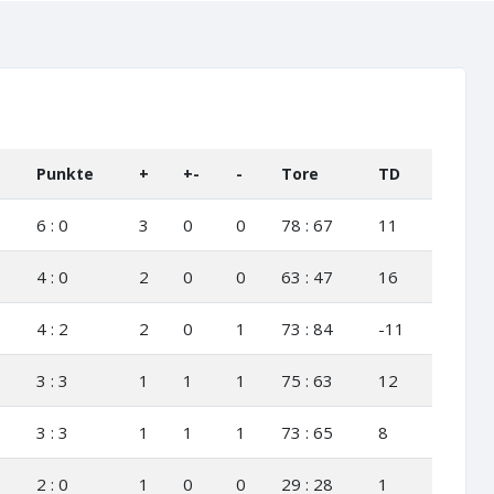
Punkte
+
+-
-
Tore
TD
6 : 0
3
0
0
78 : 67
11
4 : 0
2
0
0
63 : 47
16
4 : 2
2
0
1
73 : 84
-11
3 : 3
1
1
1
75 : 63
12
3 : 3
1
1
1
73 : 65
8
2 : 0
1
0
0
29 : 28
1