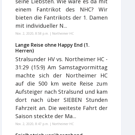
seine Liebsten. Wie wäre es da mit
einem Fantrikot des NHC? Wir
bieten die Fantrikots der 1. Damen
mit individueller N...
Nov. 2, 2020, 8:58 p.m. | Northeimer HC
Lange Reise ohne Happy End (1.
Herren)
Stralsunder HV vs. Northeimer HC -
31:29 (15:9) Am Samstagvormittag
machte sich der Northeimer HC
auf die 500 km weite Reise zum
Aufsteiger nach Stralsund und kam
dort nach über SIEBEN Stunden
Fahrzeit an. Die weiteste Fahrt der
Saison steckte der Ma...
Nov. 2, 2020, 8:47 p.m. | Northeimer HC