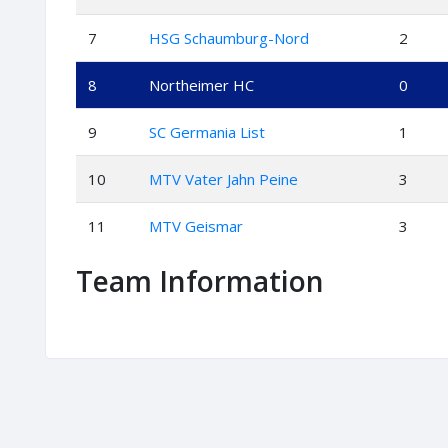
7
HSG Schaumburg-Nord
2
8
Northeimer HC
0
9
SC Germania List
1
10
MTV Vater Jahn Peine
3
11
MTV Geismar
3
Team Information