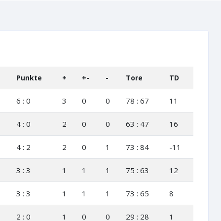
Punkte
+
+-
-
Tore
TD
6 : 0
3
0
0
78 : 67
11
4 : 0
2
0
0
63 : 47
16
4 : 2
2
0
1
73 : 84
-11
3 : 3
1
1
1
75 : 63
12
3 : 3
1
1
1
73 : 65
8
2 : 0
1
0
0
29 : 28
1