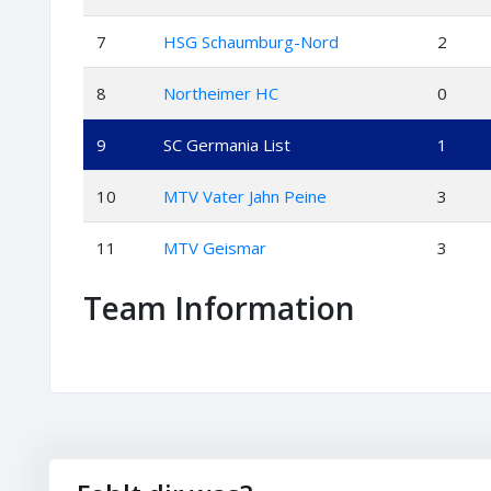
7
HSG Schaumburg-Nord
2
8
Northeimer HC
0
9
SC Germania List
1
10
MTV Vater Jahn Peine
3
11
MTV Geismar
3
Team Information