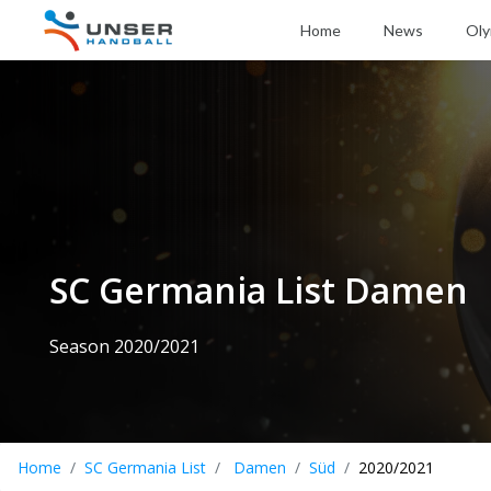
Home
News
Oly
SC Germania List Damen
Season 2020/2021
Home
SC Germania List
Damen
Süd
2020/2021